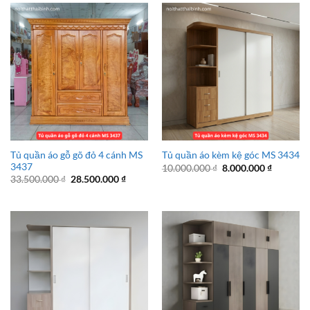
8.000.00
Tủ quần áo gỗ gõ đỏ 4 cánh MS
Tủ quần áo kèm kệ góc MS 3434
3437
Giá
Giá
10.000.000
₫
8.000.000
₫
gốc
hiện
Giá
Giá
33.500.000
₫
28.500.000
₫
là:
tại
gốc
hiện
10.000.000 ₫.
là:
là:
tại
8.000.00
33.500.000 ₫.
là:
28.500.000 ₫.