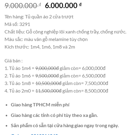
Giá
Giá
9.000.000
6.000.000
₫
₫
gốc
hiện
Tên hàng: Tủ quần áo 2 cửa trượt
là:
tại
Mã số: 3291
9.000.000 ₫.
là:
Chất liệu: Gỗ công nghiệp lõi xanh chống trầy, chống nước.
6.000.000 ₫.
Màu sắc: màu vân gỗ melamine tùy chọn
Kích thước: 1m4, 1m6, 1m8 và 2m
Giá bán :
1. Tủ áo 1m4 =
9,000,000đ
giảm còn= 6,000,000đ
2. Tủ áo 1m6 =
9,500,000đ
giảm còn= 6,500,000đ
3. Tủ áo 1m8 =
10,500,000đ
giảm còn= 7,500,000đ
4. Tủ áo 2m0 =
11,500,000đ
giảm còn= 8,500,000đ
Giao hàng TPHCM miễn phí
Giao hàng các tỉnh có phí tùy theo xa gần.
Sản phẩm có sẵn tại cửa hàng giao ngay trong ngày.