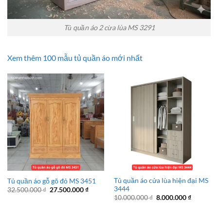
Tủ quần áo 2 cừa lùa MS 3291
Xem thêm 100 mẫu tủ quần áo mới nhất
Tủ quần áo cửa lùa hiện đại MS
Tủ quần áo gỗ gõ đỏ MS 3451
3444
Giá
Giá
32.500.000
₫
27.500.000
₫
gốc
hiện
Giá
Giá
10.000.000
₫
8.000.000
₫
là:
tại
gốc
hiện
32.500.000 ₫.
là:
là:
tại
27.500.000 ₫.
10.000.000 ₫.
là: