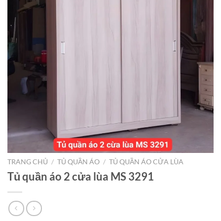
TRANG CHỦ
/
TỦ QUẦN ÁO
/
TỦ QUẦN ÁO CỬA LÙA
Tủ quần áo 2 cửa lùa MS 3291