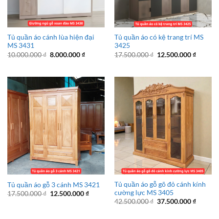
Tủ quần áo cánh lùa hiện đại
Tủ quần áo có kệ trang trí MS
MS 3431
3425
Giá
Giá
Giá
Giá
10.000.000
₫
8.000.000
₫
17.500.000
₫
12.500.000
₫
gốc
hiện
gốc
hiện
là:
tại
là:
tại
10.000.000 ₫.
là:
17.500.000 ₫.
là:
8.000.000 ₫.
12.500.
Tủ quần áo gỗ gõ đỏ cánh kính
Tủ quần áo gỗ 3 cánh MS 3421
cường lực MS 3405
Giá
Giá
17.500.000
₫
12.500.000
₫
gốc
hiện
Giá
Giá
42.500.000
₫
37.500.000
₫
là:
tại
gốc
hiện
17.500.000 ₫.
là:
là:
tại
12.500.000 ₫.