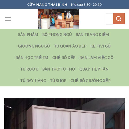
Bỏ
CỬA HÀNG THÁI BÌNH
Mở cửa 8:30 - 20:30
qua
Tìm
nội
kiếm:
dung
SẢN PHẨM
BỘ PHÒNG NGỦ
BÀN TRANG ĐIỂM
GIƯỜNG NGỦ GỖ
TỦ QUẦN ÁO ĐẸP
KỆ TIVI GỖ
BẢN HỌC TRẺ EM
GHẾ BỐ XẾP
BÀN LÀM VIỆC GỖ
TỦ RƯỢU
BÀN THỜ TỦ THỜ
QUẦY TIẾP TÂN
TỦ BÀY HÀNG – TỦ SHOP
GHẾ BỐ GIƯỜNG XẾP