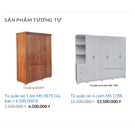
42.500.000 ₫.
là:
37.500.
SẢN PHẨM TƯƠNG TỰ
Tủ quần áo 1 6m MS 9875 Giá
Tủ quần áo 6 cánh MS 1788
bán = 6.500.000 đ
Giá
Giá
15.500.000
₫
13.500.000
₫
gốc
hiện
Giá
Giá
7.500.000
₫
6.500.000
₫
là:
tại
gốc
hiện
15.500.000 ₫.
là:
là:
tại
13.500.
7.500.000 ₫.
là:
6.500.000 ₫.