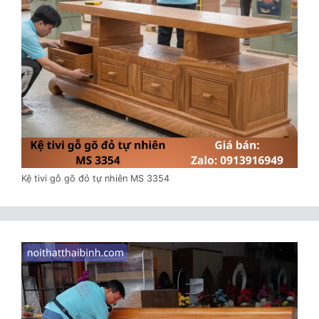
Kệ tivi gỗ gõ đỏ tự nhiên MS 3354