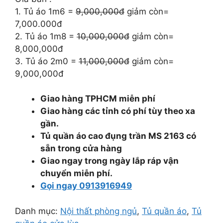
9.000.000 ₫.
là:
1. Tủ áo 1m6 =
9,000,000đ
giảm còn=
7.000.000 ₫.
7,000.000đ
2. Tủ áo 1m8 =
10,000,000đ
giảm còn=
8,000,000đ
3. Tủ áo 2m0 =
11,000,000đ
giảm còn=
9,000,000đ
Giao hàng TPHCM miễn phí
Giao hàng các tỉnh có phí tùy theo xa
gần.
Tủ quần áo cao đụng trần MS 2163 có
sẵn trong cửa hàng
Giao ngay trong ngày lắp ráp vận
chuyển miễn phí.
Gọi ngay 0913916949
Danh mục:
Nội thất phòng ngủ
,
Tủ quần áo
,
Tủ