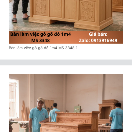
Bàn làm việc gỗ gõ đỏ 1m4 MS 3348 1