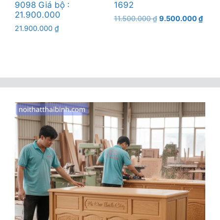
9098 Giá bộ :
1692
21.900.000
Giá
Giá
11.500.000
₫
9.500.000
₫
21.900.000
₫
gốc
hiện
là:
tại
11.500.000 ₫.
là:
9.50