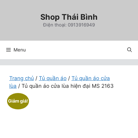
Chuyển
đến
Shop Thái Bình
nội
Điện thoại: 0913916949
dung
Menu
Trang chủ
/
Tủ quần áo
/
Tủ quần áo cửa
lùa
/ Tủ quần áo cửa lùa hiện đại MS 2163
Giảm giá!