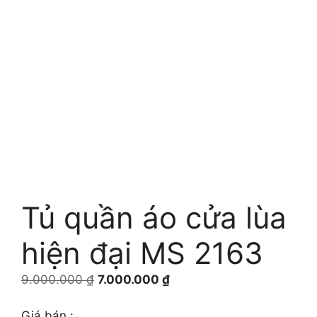
Tủ quần áo cửa lùa
hiện đại MS 2163
Giá
Giá
9.000.000
₫
7.000.000
₫
gốc
hiện
là:
tại
Giá bán :