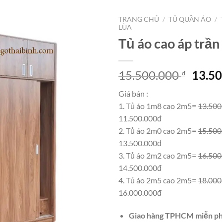
TRANG CHỦ
/
TỦ QUẦN ÁO
/
LÙA
Tủ áo cao áp trầ
Giá
15.500.000
13.5
₫
gốc
Giá bán :
là:
1. Tủ áo 1m8 cao 2m5=
13.500
15.50
11.500.000đ
2. Tủ áo 2m0 cao 2m5=
15.500
13.500.000đ
3. Tủ áo 2m2 cao 2m5=
16.500
14.500.000đ
4. Tủ áo 2m5 cao 2m5=
18.000
16.000.000đ
Giao hàng TPHCM miễn ph