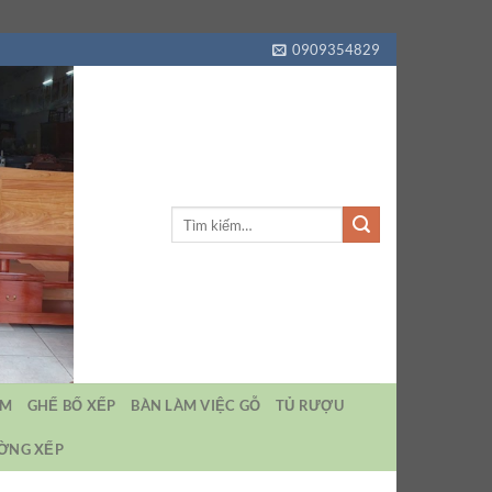
0909354829
Tìm
kiếm:
EM
GHẾ BỐ XẾP
BÀN LÀM VIỆC GỖ
TỦ RƯỢU
ƯỜNG XẾP