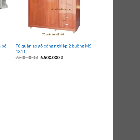
á bộ
Tủ quần áo gỗ công nghiệp 2 buồng MS
Bộ phòng ngủ MS 906
1811
21.000.000
Giá
Giá
7.500.000
₫
6.500.000
₫
21.000.000
₫
gốc
hiện
là:
tại
7.500.000 ₫.
là:
6.500.000 ₫.