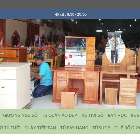
Mở cửa 8:30 - 20:30
GIƯỜNG NGỦ GỖ
TỦ QUẦN ÁO ĐẸP
KỆ TIVI GỖ
BẢN HỌC TRẺ 
Ờ TỦ THỜ
QUẦY TIẾP TÂN
TỦ BÀY HÀNG – TỦ SHOP
GHẾ BỐ GI