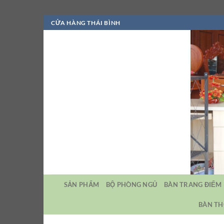
Bỏ
CỬA HÀNG THÁI BÌNH
qua
nội
dung
SẢN PHẨM
BỘ PHÒNG NGỦ
BÀN TRANG ĐIỂM
BÀN TH