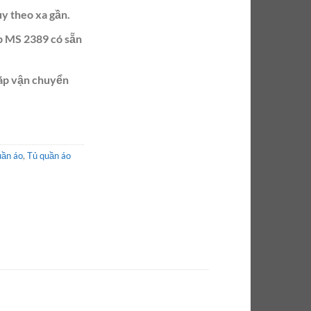
ùy theo xa gần.
p MS 2389 có sẵn
ráp vận chuyển
uần áo
,
Tủ quần áo