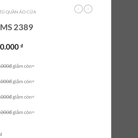
TỦ QUẦN ÁO CỬA
n MS 2389
Giá
00.000
₫
hiện
tại
.000đ
giảm còn=
0.000 ₫.
là:
13.500.000 ₫.
.000đ
giảm còn=
.000đ
giảm còn=
.000đ
giảm còn=
í