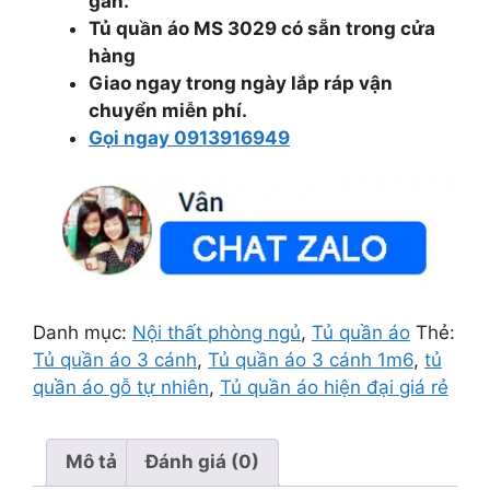
gần.
Tủ quần áo MS 3029 có sẵn trong cửa
hàng
Giao ngay trong ngày lắp ráp vận
chuyển miễn phí.
Gọi ngay 0913916949
Danh mục:
Nội thất phòng ngủ
,
Tủ quần áo
Thẻ:
Tủ quần áo 3 cánh
,
Tủ quần áo 3 cánh 1m6
,
tủ
quần áo gỗ tự nhiên
,
Tủ quần áo hiện đại giá rẻ
Mô tả
Đánh giá (0)