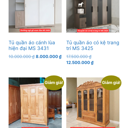
Tủ quần áo cánh lùa
Tủ quần áo có kệ trang
hiện đại MS 3431
trí MS 3425
Giá
Giá
Giá
10.000.000
₫
8.000.000
₫
17.500.000
₫
gốc
hiện
gốc
Giá
12.500.000
₫
là:
tại
là:
hiện
10.000.000 ₫.
là:
17.500.000 ₫.
tại
8.000.000 ₫.
là:
Giảm giá!
Giảm giá!
12.500.000 ₫.