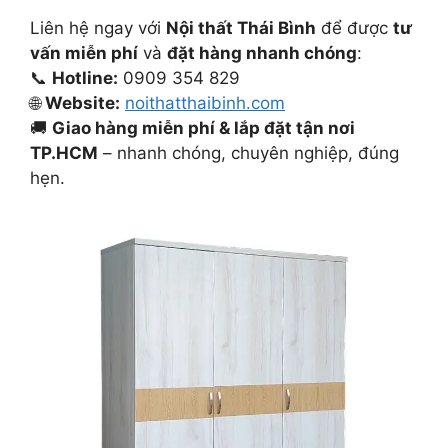
Liên hệ ngay với
Nội thất Thái Bình
để được
tư
vấn miễn phí
và
đặt hàng nhanh chóng
:
📞
Hotline:
0909 354 829
🌐
Website:
noithatthaibinh.com
🚚
Giao hàng miễn phí & lắp đặt tận nơi
TP.HCM
– nhanh chóng, chuyên nghiệp, đúng
hẹn.