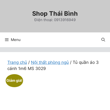
Chuyển
đến
Shop Thái Bình
nội
Điện thoại: 0913916949
dung
Menu
Trang chủ
/
Nội thất phòng ngủ
/ Tủ quần áo 3
cánh 1m6 MS 3029
Giảm giá!