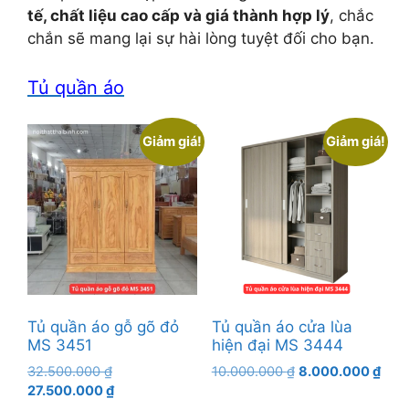
tế, chất liệu cao cấp và giá thành hợp lý
, chắc
chắn sẽ mang lại sự hài lòng tuyệt đối cho bạn.
Tủ quần áo
Giảm giá!
Giảm giá!
Tủ quần áo gỗ gõ đỏ
Tủ quần áo cửa lùa
MS 3451
hiện đại MS 3444
Giá
Giá
Giá
32.500.000
₫
10.000.000
₫
8.000.000
₫
gốc
Giá
gốc
hiện
27.500.000
₫
là:
hiện
là:
tại