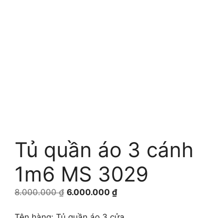
Tủ quần áo 3 cánh
1m6 MS 3029
Giá
Giá
8.000.000
₫
6.000.000
₫
gốc
hiện
là:
tại
Tên hàng: Tủ quần áo 3 cửa