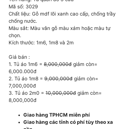
8.000.000 ₫.
là:
Mã số: 3029
6.000.000 ₫.
Chất liệu: Gỗ mdf lõi xanh cao cấp, chống trầy
chống nước.
Màu sắt: Màu vân gỗ màu xám hoặc màu tự
chọn.
Kích thước: 1m6, 1m8 và 2m
Giá bán :
1. Tủ áo 1m6 =
8,000,000đ
giảm còn=
6,000.000đ
2. Tủ áo 1m8 =
9,000,000đ
giảm còn=
7,000,000đ
3. Tủ áo 2m0 =
10,000,000đ
giảm còn=
8,000,000đ
Giao hàng TPHCM miễn phí
Giao hàng các tỉnh có phí tùy theo xa