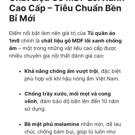
Cao Cấp – Tiêu Chuẩn Bền
Bỉ Mới
Điểm nổi bật làm nên giá trị của
Tủ quần áo
1m6
chính là
chất liệu gỗ MDF lõi xanh chống
ẩm
– một trong những vật liệu cao cấp được
nhiều chuyên gia nội thất đánh giá cao:
Khả năng chống ẩm vượt trội
, đặc biệt
phù hợp với khí hậu nóng ẩm Việt Nam.
Chống trầy xước, mối mọt và cong
vênh
, đảm bảo độ bền lên đến 10 năm
sử dụng.
Bề mặt phủ melamine
nhẵn mịn, dễ lau
chùi, chống bám bụi, giúp tủ luôn như