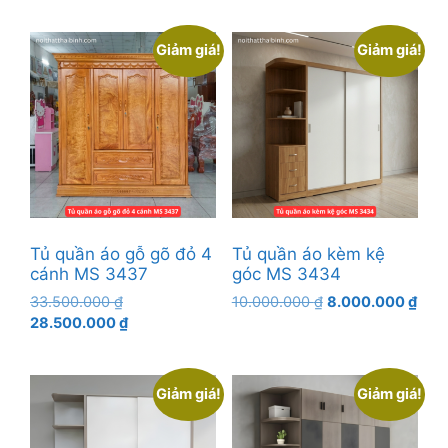
32.500.000 ₫.
tại
10.000.000 ₫.
là:
là:
8.00
Giảm giá!
Giảm giá!
27.500.000 ₫.
Tủ quần áo gỗ gõ đỏ 4
Tủ quần áo kèm kệ
cánh MS 3437
góc MS 3434
Giá
Giá
Giá
33.500.000
₫
10.000.000
₫
8.000.000
₫
gốc
Giá
gốc
hiện
28.500.000
₫
là:
hiện
là:
tại
33.500.000 ₫.
tại
10.000.000 ₫.
là:
là:
8.00
Giảm giá!
Giảm giá!
28.500.000 ₫.