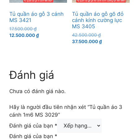
Tủ quần áo gỗ 3 cánh
Tủ quần áo gỗ gõ đỏ
MS 3421
cánh kính cường lực
MS 3405
Giá
17.500.000
₫
Giá
gốc
Giá
42.500.000
₫
12.500.000
₫
gốc
Giá
là:
hiện
37.500.000
₫
là:
hiện
17.500.000 ₫.
tại
42.500.000 ₫.
tại
là:
là:
12.500.000 ₫.
37.500.000 ₫.
Đánh giá
Chưa có đánh giá nào.
Hãy là người đầu tiên nhận xét “Tủ quần áo 3
cánh 1m6 MS 3029”
Đánh giá của bạn
*
Đánh giá của bạn
*