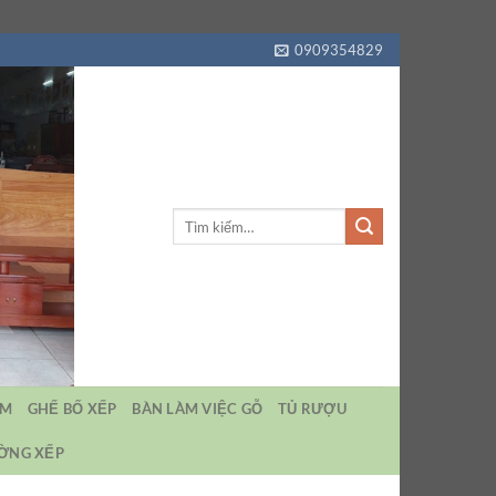
0909354829
Tìm
kiếm:
EM
GHẾ BỐ XẾP
BÀN LÀM VIỆC GỖ
TỦ RƯỢU
ƯỜNG XẾP