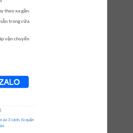
í
ùy theo xa gần.
 sẵn trong cửa
ráp vận chuyển
ỗ
n áo 3 cánh
,
tủ quần
đào