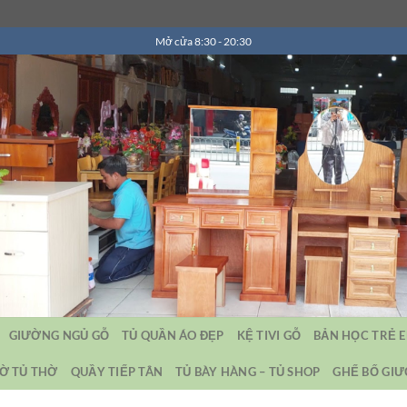
Mở cửa 8:30 - 20:30
GIƯỜNG NGỦ GỖ
TỦ QUẦN ÁO ĐẸP
KỆ TIVI GỖ
BẢN HỌC TRẺ 
Ờ TỦ THỜ
QUẦY TIẾP TÂN
TỦ BÀY HÀNG – TỦ SHOP
GHẾ BỐ GI