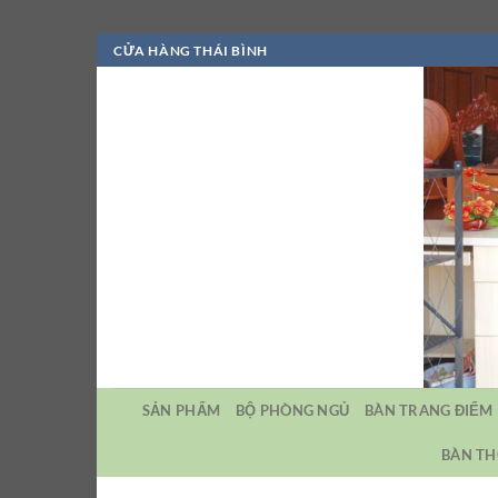
Bỏ
CỬA HÀNG THÁI BÌNH
qua
nội
dung
SẢN PHẨM
BỘ PHÒNG NGỦ
BÀN TRANG ĐIỂM
BÀN TH