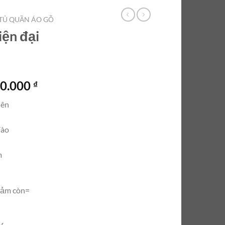
TỦ QUẦN ÁO GỖ
iện đại
Giá
00.000
₫
hiện
iên
tại
0.000 ₫.
là:
đào
12.500.000 ₫.
m
iảm còn=