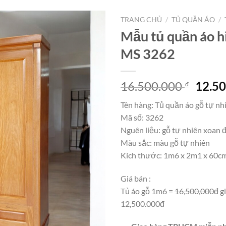
TRANG CHỦ
/
TỦ QUẦN ÁO
/
Mẫu tủ quần áo h
MS 3262
Giá
16.500.000
12.5
₫
gốc
Tên hàng: Tủ quần áo gỗ tự nh
là:
Mã số: 3262
16.50
Nguên liệu: gỗ tự nhiên xoan 
Màu sắc: màu gỗ tự nhiên
Kích thước: 1m6 x 2m1 x 60c
Giá bán :
Tủ áo gỗ 1m6 =
16,500,000đ
g
12,500.000đ