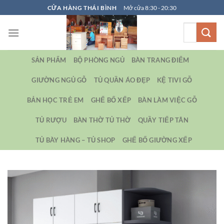
Bỏ
CỬA HÀNG THÁI BÌNH
Mở cửa 8:30 - 20:30
qua
Tìm
nội
kiếm:
dung
SẢN PHẨM
BỘ PHÒNG NGỦ
BÀN TRANG ĐIỂM
GIƯỜNG NGỦ GỖ
TỦ QUẦN ÁO ĐẸP
KỆ TIVI GỖ
BẢN HỌC TRẺ EM
GHẾ BỐ XẾP
BÀN LÀM VIỆC GỖ
TỦ RƯỢU
BÀN THỜ TỦ THỜ
QUẦY TIẾP TÂN
TỦ BÀY HÀNG – TỦ SHOP
GHẾ BỐ GIƯỜNG XẾP