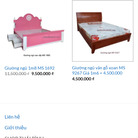
Giường ngủ vân gỗ xoan MS
Giường ngủ 1m8 MS 1692
9267 Giá 1m6 = 4.500.000
Giá
Giá
11.500.000
₫
9.500.000
₫
gốc
hiện
4.500.000
₫
là:
tại
11.500.000 ₫.
là:
9.500.000 ₫.
Liên hệ
Giới thiệu