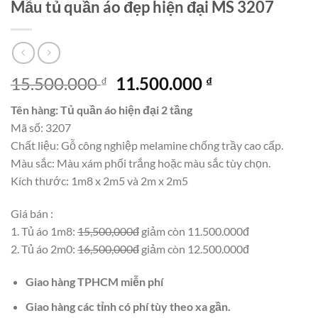
Mẫu tủ quần áo đẹp hiện đại MS 3207
Giá
Giá
15.500.000
11.500.000
₫
₫
gốc
hiện
Tên hàng: Tủ quần áo hiện đại 2 tầng
là:
tại
Mã số: 3207
15.500.000 ₫.
là:
Chất liệu: Gỗ công nghiệp melamine chống trầy cao cấp.
11.500.000 ₫.
Màu sắc: Màu xám phối trắng hoặc màu sắc tùy chọn.
Kích thước: 1m8 x 2m5 và 2m x 2m5
Giá bán :
1. Tủ áo 1m8:
15,500,000đ
giảm còn 11.500.000đ
2. Tủ áo 2m0:
16,500,000đ
giảm còn 12.500.000đ
Giao hàng TPHCM miễn phí
Giao hàng các tỉnh có phí tùy theo xa gần.