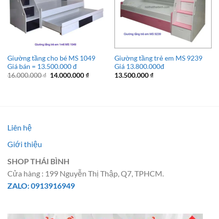
Giường tầng cho bé MS 1049
Giường tầng trẻ em MS 9239
Giá bán = 13.500.000 đ
Giá 13.800.000đ
Giá
Giá
16.000.000
₫
14.000.000
₫
13.500.000
₫
gốc
hiện
là:
tại
16.000.000 ₫.
là:
14.000.000 ₫.
Liên hệ
Giới thiệu
SHOP THÁI BÌNH
Cửa hàng : 199 Nguyễn Thị Thập, Q7, TPHCM.
ZALO: 0913916949