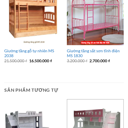
Giường tầng gỗ tự nhiên MS
Giường tầng sắt sơn tĩnh điện
2038
MS 1830
Giá
Giá
Giá
Giá
21.500.000
₫
16.500.000
₫
3.200.000
₫
2.700.000
₫
gốc
hiện
gốc
hiện
là:
tại
là:
tại
21.500.000 ₫.
là:
3.200.000 ₫.
là:
16.500.000 ₫.
2.700.000 
SẢN PHẨM TƯƠNG TỰ