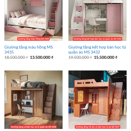
Giường tầng màu hồng MS
Giường tầng kết hợp bàn học tủ
3435
quần áo MS 3432
Giá
Giá
Giá
Giá
18.500.000
₫
13.500.000
₫
19.500.000
₫
15.500.000
₫
gốc
hiện
gốc
hiện
là:
tại
là:
tại
18.500.000 ₫.
là:
19.500.000 ₫.
là:
13.500.000 ₫.
15.500.