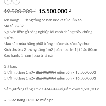
Giá
Giá
19.500.000
15.500.000
₫
₫
gốc
hiện
Tên hàng: Giường tầng có bàn học và tủ quần áo
là:
tại
Mã số: 3432
19.500.000 ₫.
là:
Nguyên liệu: gỗ công nghiệp lõi xanh chống trầy, chống
15.500.000 ₫.
nước..
Màu sắc: màu hồng phối trắng hoặc màu sắc tùy chọn
Kích thước: Giường tầng 1m2 | bàn học 1m1 | tủ áo 80cm
Bảo hành: 1 năm | bảo trì 5 năm
Giá bán:
Giường tầng 1m0=
21,500,000đ
giảm còn = 15,500,000đ
Giường tầng 1m2=
21,500,000đ
giảm còn = 16,500,000đ
Nệm giường tầng 1m2 =
1,900,000đ
giảm còn= 1,500,000đ
Giao hàng TPHCM miễn phí.