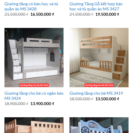
Giường tầng có bàn học và tủ
Giường Tầng Gỗ kết hợp bàn
quần áo MS 3428
học và tủ quần áo MS 3427
Giá
Giá
Giá
Giá
21.500.000
₫
16.500.000
₫
24.500.000
₫
19.500.000
₫
gốc
hiện
gốc
hiện
là:
tại
là:
tại
21.500.000 ₫.
là:
24.500.000 ₫.
là:
16.500.000 ₫.
19.500.
Giường tầng cho bé có ngăn kéo
Giường tầng cho bé MS 3419
MS 3424
Giá
Giá
18.500.000
₫
13.500.000
₫
gốc
hiện
Giá
Giá
18.900.000
₫
13.900.000
₫
là:
tại
gốc
hiện
18.500.000 ₫.
là:
là:
tại
13.500.
18.900.000 ₫.
là:
13.900.000 ₫.