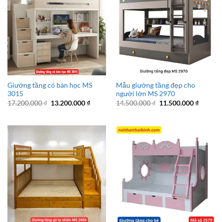
Giường tầng có bàn học MS
Mẫu giường tầng đẹp cho
3015
người lớn MS 2970
Giá
Giá
Giá
Giá
17.200.000
₫
13.200.000
₫
14.500.000
₫
11.500.000
₫
gốc
hiện
gốc
hiện
là:
tại
là:
tại
17.200.000 ₫.
là:
14.500.000 ₫.
là:
13.200.000 ₫.
11.500.