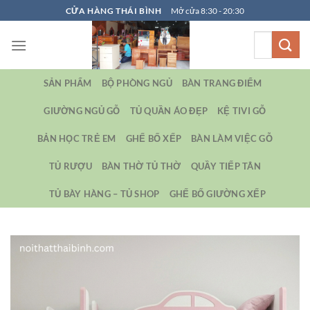
Bỏ
CỬA HÀNG THÁI BÌNH
Mở cửa 8:30 - 20:30
qua
Tìm
nội
kiếm:
dung
SẢN PHẨM
BỘ PHÒNG NGỦ
BÀN TRANG ĐIỂM
GIƯỜNG NGỦ GỖ
TỦ QUẦN ÁO ĐẸP
KỆ TIVI GỖ
BẢN HỌC TRẺ EM
GHẾ BỐ XẾP
BÀN LÀM VIỆC GỖ
TỦ RƯỢU
BÀN THỜ TỦ THỜ
QUẦY TIẾP TÂN
TỦ BÀY HÀNG – TỦ SHOP
GHẾ BỐ GIƯỜNG XẾP