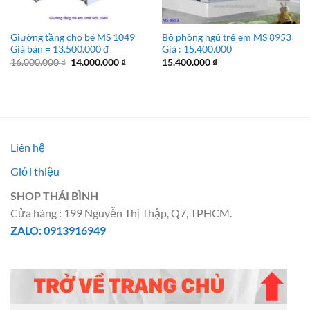
Giường tầng cho bé MS 1049
Bộ phòng ngủ trẻ em MS 8953
Giá bán = 13.500.000 đ
Giá : 15.400.000
Giá
Giá
16.000.000
₫
14.000.000
₫
15.400.000
₫
gốc
hiện
là:
tại
16.000.000 ₫.
là:
14.000.000 ₫.
Liên hệ
Giới thiệu
SHOP THÁI BÌNH
Cửa hàng : 199 Nguyễn Thị Thập, Q7, TPHCM.
ZALO: 0913916949