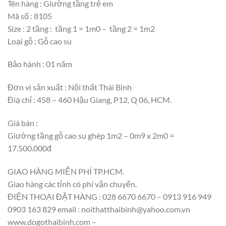
Tên hàng : Giường tầng trẻ em
Mã số : 8105
Size : 2 tầng : tầng 1 = 1m0 – tầng 2 = 1m2
Loại gỗ : Gỗ cao su
Bảo hành : 01 năm
Đơn vị sản xuất : Nội thất Thái Bình
Điạ chỉ : 458 – 460 Hậu Giang, P12, Q 06, HCM.
Giá bán :
Giường tầng gỗ cao su ghép 1m2 – 0m9 x 2m0 =
17.500.000đ
GIAO HÀNG MIỄN PHÍ TP.HCM.
Giao hàng các tỉnh có phí vận chuyển.
ĐIỆN THOẠI ĐẶT HÀNG : 028 6670 6670 – 0913 916 949
0903 163 829 email : noithatthaibinh@yahoo.com.vn
www.dogothaibinh.com –