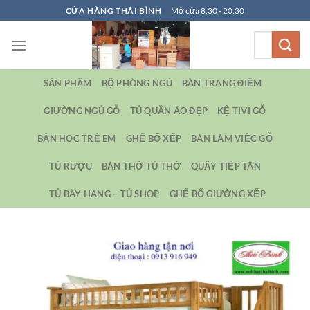
Bỏ
CỬA HÀNG THÁI BÌNH
Mở cửa 8:30 - 20:30
qua
Tìm
nội
kiếm:
dung
SẢN PHẨM
BỘ PHÒNG NGỦ
BÀN TRANG ĐIỂM
GIƯỜNG NGỦ GỖ
TỦ QUẦN ÁO ĐẸP
KỆ TIVI GỖ
BẢN HỌC TRẺ EM
GHẾ BỐ XẾP
BÀN LÀM VIỆC GỖ
TỦ RƯỢU
BÀN THỜ TỦ THỜ
QUẦY TIẾP TÂN
TỦ BÀY HÀNG – TỦ SHOP
GHẾ BỐ GIƯỜNG XẾP