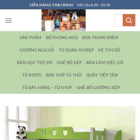
Bỏ
CỬA HÀNG THÁI BÌNH
Mở cửa 8:30 - 20:30
qua
Tìm
nội
kiếm:
dung
SẢN PHẨM
BỘ PHÒNG NGỦ
BÀN TRANG ĐIỂM
GIƯỜNG NGỦ GỖ
TỦ QUẦN ÁO ĐẸP
KỆ TIVI GỖ
BẢN HỌC TRẺ EM
GHẾ BỐ XẾP
BÀN LÀM VIỆC GỖ
TỦ RƯỢU
BÀN THỜ TỦ THỜ
QUẦY TIẾP TÂN
TỦ BÀY HÀNG – TỦ SHOP
GHẾ BỐ GIƯỜNG XẾP