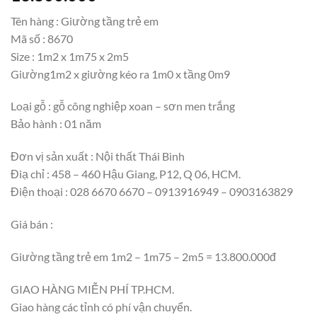
Tên hàng : Giường tầng trẻ em
Mã số : 8670
Size : 1m2 x 1m75 x 2m5
Giường1m2 x giường kéo ra 1m0 x tầng 0m9
Loại gỗ : gỗ công nghiệp xoan – sơn men trắng
Bảo hành : 01 năm
Đơn vị sản xuất : Nội thất Thái Bình
Điạ chỉ : 458 – 460 Hậu Giang, P12, Q 06, HCM.
Điện thoại : 028 6670 6670 – 0913916949 – 0903163829
Giá bán :
Giường tầng trẻ em 1m2 – 1m75 – 2m5 = 13.800.000đ
GIAO HÀNG MIỄN PHÍ TP.HCM.
Giao hàng các tỉnh có phí vận chuyển.