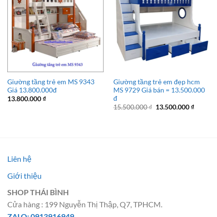
Giường tầng trẻ em MS 9343
Giường tầng trẻ em đẹp hcm
Giá 13.800.000đ
MS 9729 Giá bán = 13.500.000
đ
13.800.000
₫
Giá
Giá
15.500.000
₫
13.500.000
₫
gốc
hiện
là:
tại
15.500.000 ₫.
là:
13.500.
Liên hệ
Giới thiệu
SHOP THÁI BÌNH
Cửa hàng : 199 Nguyễn Thị Thập, Q7, TPHCM.
ZALO: 0913916949