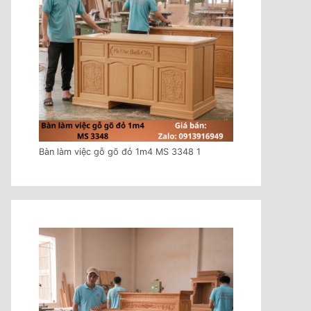
Bàn làm việc gỗ gõ đỏ 1m4 MS 3348 1