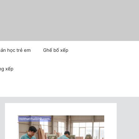
ản học trẻ em
Ghế bố xếp
ng xếp