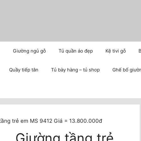
m
Giường ngủ gỗ
Tủ quần áo đẹp
Kệ tivi gỗ
B
Quầy tiếp tân
Tủ bày hàng – tủ shop
Ghế bố giườ
tầng trẻ em MS 9412 Giá = 13.800.000đ
Giường tầng trẻ