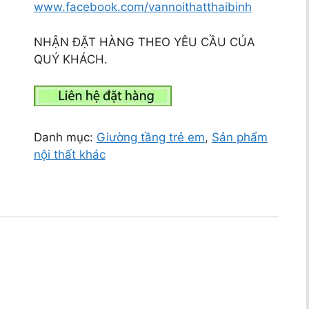
www.facebook.com/vannoithatthaibinh
NHẬN ĐẶT HÀNG THEO YÊU CẦU CỦA
QUÝ KHÁCH.
Danh mục:
Giường tầng trẻ em
,
Sản phẩm
nội thất khác