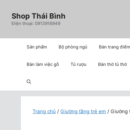
Chuyển
đến
Shop Thái Bình
nội
Điện thoại: 0913916949
dung
Sản phẩm
Bộ phòng ngủ
Bàn trang điể
Bàn làm việc gỗ
Tủ rượu
Bàn thờ tủ thờ
Trang chủ
/
Giường tầng trẻ em
/ Giường 