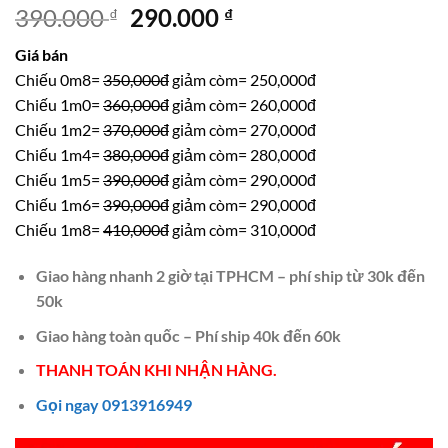
Giá
Giá
390.000
290.000
₫
₫
gốc
hiện
Giá bán
là:
tại
Chiếu 0m8=
350,000đ
giảm còm= 250,000đ
390.000 ₫.
là:
Chiếu 1m0=
360,000đ
giảm còm= 260,000đ
290.000 ₫.
Chiếu 1m2=
370,000đ
giảm còm= 270,000đ
Chiếu 1m4=
380,000đ
giảm còm= 280,000đ
Chiếu 1m5=
390,000đ
giảm còm= 290,000đ
Chiếu 1m6=
390,000đ
giảm còm= 290,000đ
Chiếu 1m8=
410,000đ
giảm còm= 310,000đ
Giao hàng nhanh 2 giờ tại TPHCM – phí ship từ 30k đến
50k
Giao hàng toàn quốc – Phí ship 40k đến 60k
THANH TOÁN KHI NHẬN HÀNG.
Gọi ngay 0913916949