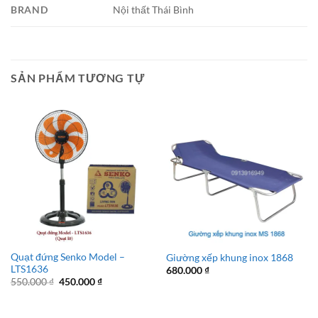
BRAND
Nội thất Thái Bình
SẢN PHẨM TƯƠNG TỰ
Quạt đứng Senko Model –
Giường xếp khung inox 1868
LTS1636
680.000
₫
Giá
Giá
550.000
₫
450.000
₫
gốc
hiện
là:
tại
550.000 ₫.
là: