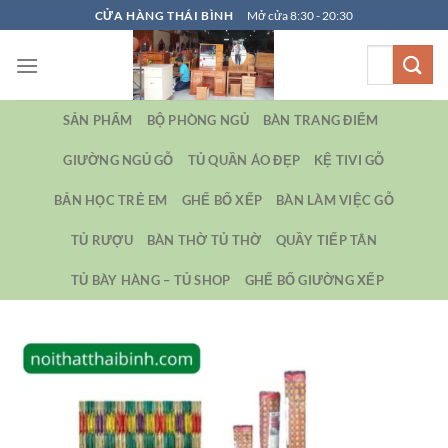
Bỏ
CỬA HÀNG THÁI BÌNH
Mở cửa 8:30 - 20:30
qua
Tìm
nội
kiếm:
dung
SẢN PHẨM
BỘ PHÒNG NGỦ
BÀN TRANG ĐIỂM
GIƯỜNG NGỦ GỖ
TỦ QUẦN ÁO ĐẸP
KỆ TIVI GỖ
BẢN HỌC TRẺ EM
GHẾ BỐ XẾP
BÀN LÀM VIỆC GỖ
TỦ RƯỢU
BÀN THỜ TỦ THỜ
QUẦY TIẾP TÂN
TỦ BÀY HÀNG – TỦ SHOP
GHẾ BỐ GIƯỜNG XẾP