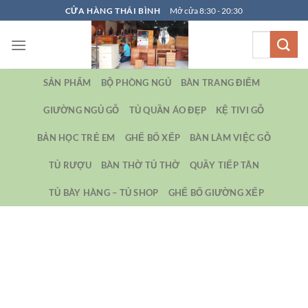
Bỏ
CỬA HÀNG THÁI BÌNH
Mở cửa 8:30 - 20:30
qua
Tìm
nội
kiếm:
dung
SẢN PHẨM
BỘ PHÒNG NGỦ
BÀN TRANG ĐIỂM
GIƯỜNG NGỦ GỖ
TỦ QUẦN ÁO ĐẸP
KỆ TIVI GỖ
BẢN HỌC TRẺ EM
GHẾ BỐ XẾP
BÀN LÀM VIỆC GỖ
TỦ RƯỢU
BÀN THỜ TỦ THỜ
QUẦY TIẾP TÂN
TỦ BÀY HÀNG – TỦ SHOP
GHẾ BỐ GIƯỜNG XẾP