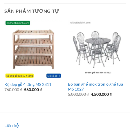
SẢN PHẨM TƯƠNG TỰ
Bộ bàn ghế inox tròn 6 ghế tựa
Kệ dép gỗ 4 tầng MS 2811
MS 1827
Giá
Giá
760.000
₫
560.000
₫
gốc
hiện
Giá
Giá
5.000.000
₫
4.500.000
₫
là:
tại
gốc
hiện
760.000 ₫.
là:
là:
tại
560.000 ₫.
5.000.000 ₫.
là:
4.500.000 
Liên hệ