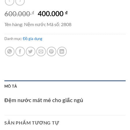
Giá
Giá
600.000
400.000
₫
₫
gốc
hiện
Tên hàng: Nệm nước Mã số: 2808
là:
tại
600.000 ₫.
là:
Danh mục:
Đồ gia dụng
400.000 ₫.
MÔ TẢ
Đệm nước mát mẻ cho giấc ngủ
SẢN PHẨM TƯƠNG TỰ