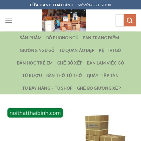
Bỏ
CỬA HÀNG THÁI BÌNH
Mở cửa 8:30 - 20:30
qua
Tìm
nội
kiếm:
dung
SẢN PHẨM
BỘ PHÒNG NGỦ
BÀN TRANG ĐIỂM
GIƯỜNG NGỦ GỖ
TỦ QUẦN ÁO ĐẸP
KỆ TIVI GỖ
BẢN HỌC TRẺ EM
GHẾ BỐ XẾP
BÀN LÀM VIỆC GỖ
TỦ RƯỢU
BÀN THỜ TỦ THỜ
QUẦY TIẾP TÂN
TỦ BÀY HÀNG – TỦ SHOP
GHẾ BỐ GIƯỜNG XẾP