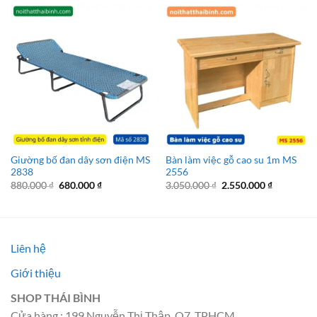
Giường bố đan dây sơn điện MS
Bàn làm việc gỗ cao su 1m MS
2838
2556
Giá
Giá
Giá
Giá
880.000
₫
680.000
₫
3.050.000
₫
2.550.000
₫
gốc
hiện
gốc
hiện
là:
tại
là:
tại
880.000 ₫.
là:
3.050.000 ₫.
là:
680.000 ₫.
2.550.000 
Liên hệ
Giới thiệu
SHOP THÁI BÌNH
Cửa hàng : 199 Nguyễn Thị Thập, Q7, TPHCM.