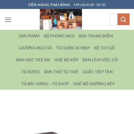
Bỏ
CỬA HÀNG THÁI BÌNH
Mở cửa 8:30 - 20:30
qua
Tìm
nội
kiếm:
dung
SẢN PHẨM
BỘ PHÒNG NGỦ
BÀN TRANG ĐIỂM
GIƯỜNG NGỦ GỖ
TỦ QUẦN ÁO ĐẸP
KỆ TIVI GỖ
BẢN HỌC TRẺ EM
GHẾ BỐ XẾP
BÀN LÀM VIỆC GỖ
TỦ RƯỢU
BÀN THỜ TỦ THỜ
QUẦY TIẾP TÂN
TỦ BÀY HÀNG – TỦ SHOP
GHẾ BỐ GIƯỜNG XẾP