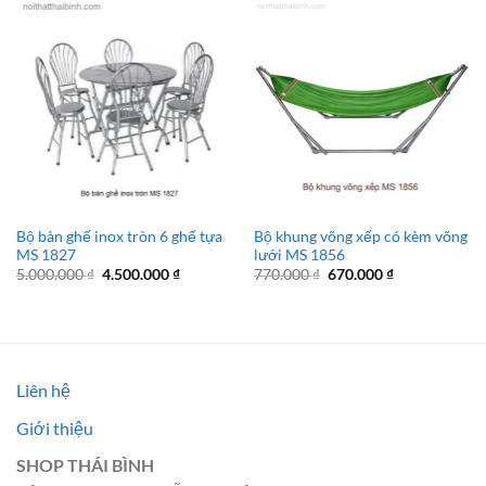
Bộ bàn ghế inox tròn 6 ghế tựa
Bộ khung võng xếp có kèm võng
MS 1827
lưới MS 1856
Giá
Giá
Giá
Giá
5.000.000
₫
4.500.000
₫
770.000
₫
670.000
₫
gốc
hiện
gốc
hiện
là:
tại
là:
tại
5.000.000 ₫.
là:
770.000 ₫.
là:
4.500.000 ₫.
670.000 ₫.
Liên hệ
Giới thiệu
SHOP THÁI BÌNH