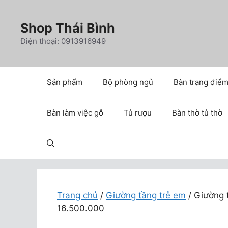
Chuyển
đến
Shop Thái Bình
nội
Điện thoại: 0913916949
dung
Sản phẩm
Bộ phòng ngủ
Bàn trang điể
Bàn làm việc gỗ
Tủ rượu
Bàn thờ tủ thờ
Trang chủ
/
Giường tầng trẻ em
/ Giường 
16.500.000