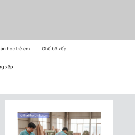
ản học trẻ em
Ghế bố xếp
ng xếp