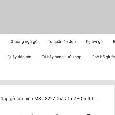
m
Giường ngủ gỗ
Tủ quần áo đẹp
Kệ tivi gỗ
B
Quầy tiếp tân
Tủ bày hàng – tủ shop
Ghế bố giườ
tầng gỗ tự nhiên MS : 8227 Giá : 1m2 – 0m90 =