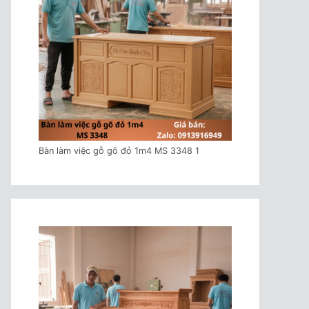
Bàn làm việc gỗ gõ đỏ 1m4 MS 3348 1