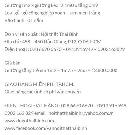
Giường1m2 x giường kéo ra 1m0 x tầng 0m9
Loại gỗ : gỗ công nghiệp xoan – sơn men trắng
Bảo hành : 01 năm
Đơn vị sản xuất : Nội thất Thái Bình
Điạ chỉ : 458 – 460 Hậu Giang, P12, Q 06, HCM.
Điện thoại : 028 6670 6670 – 0913916949 – 0903163829
Giá bán :
Giường tầng trẻ em 1m2 – 1m75 – 2m5 = 13.800.000đ
GIAO HÀNG MIỄN PHÍ TP.HCM.
Giao hàng các tỉnh có phí vận chuyển.
ĐIỆN THOẠI ĐẶT HÀNG : 028 6670 6670 – 0913 916 949
0903 163 829 email : noithatthaibinh@yahoo.com.vn
www.dogothaibinh.com –
www.facebook.com/vannoithatthaibinh