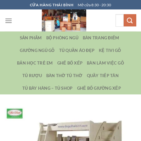
Bỏ
CỬA HÀNG THÁI BÌNH
Mở cửa 8:30 - 20:30
qua
Tìm
nội
kiếm:
dung
SẢN PHẨM
BỘ PHÒNG NGỦ
BÀN TRANG ĐIỂM
GIƯỜNG NGỦ GỖ
TỦ QUẦN ÁO ĐẸP
KỆ TIVI GỖ
BẢN HỌC TRẺ EM
GHẾ BỐ XẾP
BÀN LÀM VIỆC GỖ
TỦ RƯỢU
BÀN THỜ TỦ THỜ
QUẦY TIẾP TÂN
TỦ BÀY HÀNG – TỦ SHOP
GHẾ BỐ GIƯỜNG XẾP