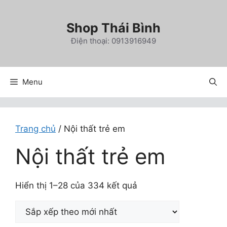
Chuyển
đến
Shop Thái Bình
nội
Điện thoại: 0913916949
dung
Menu
Trang chủ
/ Nội thất trẻ em
Nội thất trẻ em
Đã
Hiển thị 1–28 của 334 kết quả
sắp
xếp
theo