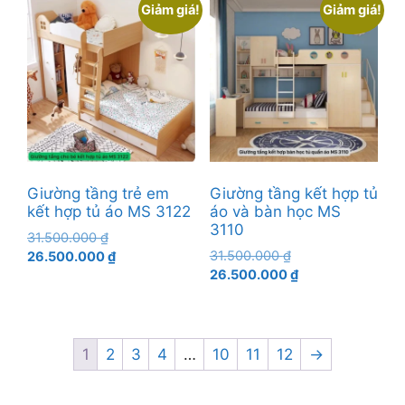
là:
là:
Giảm giá!
Giảm giá!
11.900.000 ₫.
13.800.000 ₫.
Giường tầng trẻ em
Giường tầng kết hợp tủ
kết hợp tủ áo MS 3122
áo và bàn học MS
3110
Giá
31.500.000
₫
Giá
gốc
Giá
31.500.000
₫
26.500.000
₫
gốc
Giá
là:
hiện
26.500.000
₫
là:
hiện
31.500.000 ₫.
tại
31.500.000 ₫.
tại
là:
là:
26.500.000 ₫.
26.500.000 ₫.
1
2
3
4
…
10
11
12
→