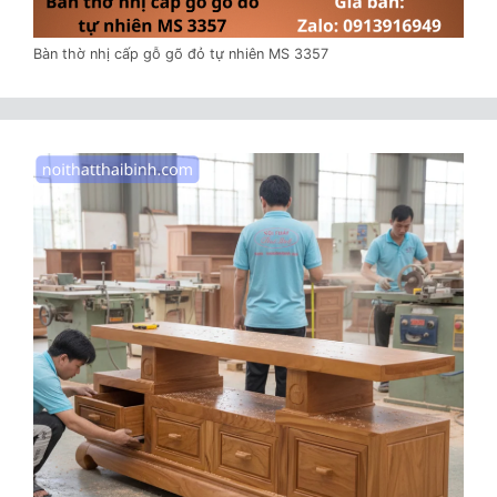
Bàn thờ nhị cấp gỗ gõ đỏ tự nhiên MS 3357