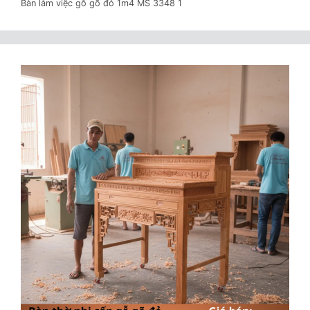
Bàn làm việc gỗ gõ đỏ 1m4 MS 3348 1