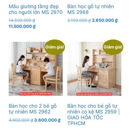
Mẫu giường tầng đẹp
Bàn học gỗ tự nhiên
cho người lớn MS 2970
MS 2968
Giá
Giá
Giá
14.500.000
₫
3.150.000
₫
2.650.000
₫
gốc
Giá
gốc
hiện
11.500.000
₫
là:
hiện
là:
tại
14.500.000 ₫.
tại
3.150.000 ₫.
là:
là:
2.650.
Giảm giá!
Giảm giá!
11.500.000 ₫.
Bàn học cho 2 bé gỗ
Bàn học cho bé gỗ tự
tự nhiên MS 2962
nhiên có kệ MS 2959 |
GIAO HỎA TỐC
Giá
Giá
4.600.000
₫
3.600.000
₫
TPHCM
gốc
hiện