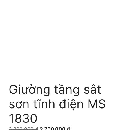
Giường tầng sắt
sơn tĩnh điện MS
1830
Giá
Giá
3.200.000
₫
2.700.000
₫