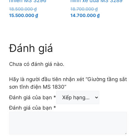
nhiên MS 3296
hình xe đua MS 3289
Giá
Giá
18.500.000
₫
18.700.000
₫
gốc
Giá
gốc
Giá
15.500.000
₫
14.700.000
₫
là:
hiện
là:
hiện
18.500.000 ₫.
tại
18.700.000 ₫.
tại
là:
là:
15.500.000 ₫.
14.700.000 ₫.
Đánh giá
Chưa có đánh giá nào.
Hãy là người đầu tiên nhận xét “Giường tầng sắt
sơn tĩnh điện MS 1830”
Đánh giá của bạn
*
Đánh giá của bạn
*