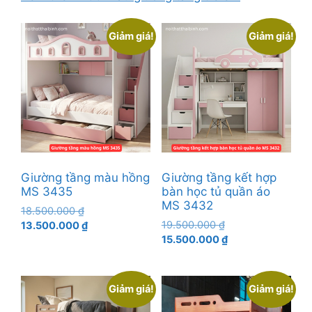
Giảm giá!
Giảm giá!
Giường tầng màu hồng
Giường tầng kết hợp
MS 3435
bàn học tủ quần áo
MS 3432
Giá
18.500.000
₫
Giá
gốc
Giá
19.500.000
₫
13.500.000
₫
gốc
Giá
là:
hiện
15.500.000
₫
là:
hiện
18.500.000 ₫.
tại
19.500.000 ₫.
tại
là:
là:
13.500.000 ₫.
Giảm giá!
Giảm giá!
15.500.000 ₫.