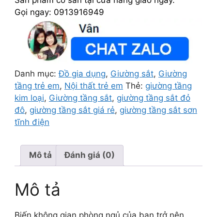
Gọi ngay: 0913916949
Danh mục:
Đồ gia dụng
,
Giường sắt
,
Giường
tầng trẻ em
,
Nội thất trẻ em
Thẻ:
giường tầng
kim loại
,
Giường tầng sắt
,
giường tầng sắt đỏ
đô
,
giường tầng sắt giá rẻ
,
giường tầng sắt sơn
tĩnh điện
Mô tả
Đánh giá (0)
Mô tả
Biến không gian phòng ngủ của bạn trở nên