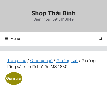
Chuyển
đến
Shop Thái Bình
nội
Điện thoại: 0913916949
dung
Menu
Trang chủ
/
Giường ngủ
/
Giường sắt
/ Giường
tầng sắt sơn tĩnh điện MS 1830
Giảm giá!