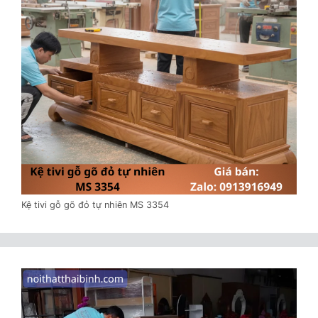
Kệ tivi gỗ gõ đỏ tự nhiên MS 3354