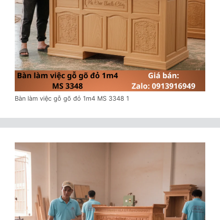
Bàn làm việc gỗ gõ đỏ 1m4 MS 3348 1