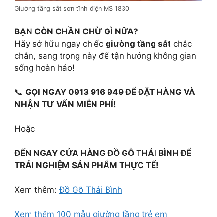
Giường tầng sắt sơn tĩnh điện MS 1830
BẠN CÒN CHẦN CHỪ GÌ NỮA?
Hãy sở hữu ngay chiếc
giường tầng sắt
chắc
chắn, sang trọng này để tận hưởng không gian
sống hoàn hảo!
📞
GỌI NGAY 0913 916 949 ĐỂ ĐẶT HÀNG VÀ
NHẬN TƯ VẤN MIỄN PHÍ!
Hoặc
ĐẾN NGAY CỬA HÀNG ĐỒ GỖ THÁI BÌNH ĐỂ
TRẢI NGHIỆM SẢN PHẨM THỰC TẾ!
Xem thêm:
Đồ Gỗ Thái Bình
Xem thêm 100 mẫu giường tầng trẻ em