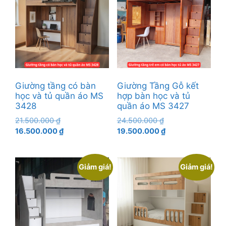
Giường tầng có bàn
Giường Tầng Gỗ kết
học và tủ quần áo MS
hợp bàn học và tủ
3428
quần áo MS 3427
Giá
Giá
21.500.000
₫
24.500.000
₫
gốc
Giá
gốc
Giá
16.500.000
₫
19.500.000
₫
là:
hiện
là:
hiện
21.500.000 ₫.
tại
24.500.000 ₫.
tại
là:
là:
Giảm giá!
Giảm giá!
16.500.000 ₫.
19.500.000 ₫.