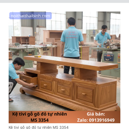
Kệ tivi gỗ gõ đỏ tự nhiên MS 3354