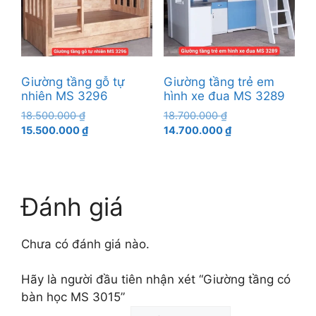
Giường tầng gỗ tự
Giường tầng trẻ em
nhiên MS 3296
hình xe đua MS 3289
Giá
Giá
18.500.000
₫
18.700.000
₫
gốc
Giá
gốc
Giá
15.500.000
₫
14.700.000
₫
là:
hiện
là:
hiện
18.500.000 ₫.
tại
18.700.000 ₫.
tại
là:
là:
15.500.000 ₫.
14.700.000 ₫.
Đánh giá
Chưa có đánh giá nào.
Hãy là người đầu tiên nhận xét “Giường tầng có
bàn học MS 3015”