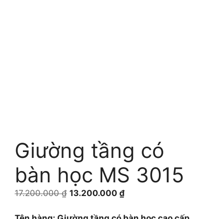
Giường tầng có
bàn học MS 3015
Giá
Giá
17.200.000
₫
13.200.000
₫
gốc
hiện
là:
tại
Tên hàng: Giường tầng có bàn học cao cấp