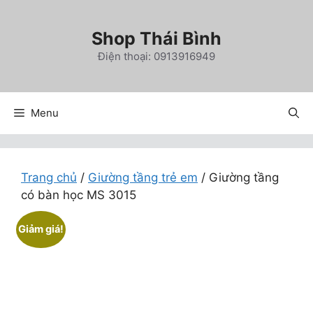
Chuyển
đến
Shop Thái Bình
nội
Điện thoại: 0913916949
dung
Menu
Trang chủ
/
Giường tầng trẻ em
/ Giường tầng
có bàn học MS 3015
Giảm giá!