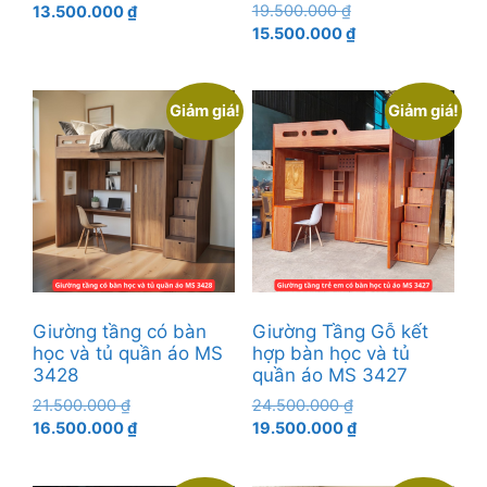
Giá
gốc
Giá
19.500.000
₫
13.500.000
₫
gốc
Giá
là:
hiện
15.500.000
₫
là:
hiện
18.500.000 ₫.
tại
19.500.000 ₫.
tại
là:
là:
13.500.000 ₫.
Giảm giá!
Giảm giá!
15.500.000 ₫.
Giường tầng có bàn
Giường Tầng Gỗ kết
học và tủ quần áo MS
hợp bàn học và tủ
3428
quần áo MS 3427
Giá
Giá
21.500.000
₫
24.500.000
₫
gốc
Giá
gốc
Giá
16.500.000
₫
19.500.000
₫
là:
hiện
là:
hiện
21.500.000 ₫.
tại
24.500.000 ₫.
tại