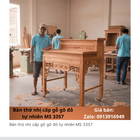
Bàn thờ nhị cấp gỗ gõ đỏ tự nhiên MS 3357