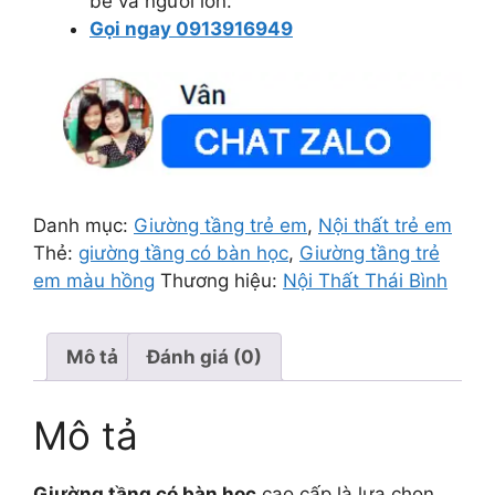
bé và người lớn.
Gọi ngay 0913916949
Danh mục:
Giường tầng trẻ em
,
Nội thất trẻ em
Thẻ:
giường tầng có bàn học
,
Giường tầng trẻ
em màu hồng
Thương hiệu:
Nội Thất Thái Bình
Mô tả
Đánh giá (0)
Mô tả
Giường tầng có bàn học
cao cấp là lựa chọn