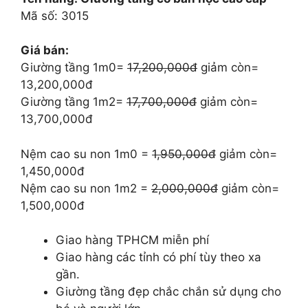
17.200.000 ₫.
là:
Mã số: 3015
13.200.000 ₫.
Giá bán:
Giường tầng 1m0=
17,200,000đ
giảm còn=
13,200,000đ
Giường tầng 1m2=
17,700,000đ
giảm còn=
13,700,000đ
Nệm cao su non 1m0 =
1,950,000đ
giảm còn=
1,450,000đ
Nệm cao su non 1m2 =
2,000,000đ
giảm còn=
1,500,000đ
Giao hàng TPHCM miễn phí
Giao hàng các tỉnh có phí tùy theo xa
gần.
Giường tầng đẹp chắc chắn sử dụng cho