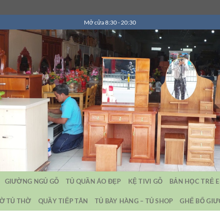
Mở cửa 8:30 - 20:30
GIƯỜNG NGỦ GỖ
TỦ QUẦN ÁO ĐẸP
KỆ TIVI GỖ
BẢN HỌC TRẺ 
Ờ TỦ THỜ
QUẦY TIẾP TÂN
TỦ BÀY HÀNG – TỦ SHOP
GHẾ BỐ GI