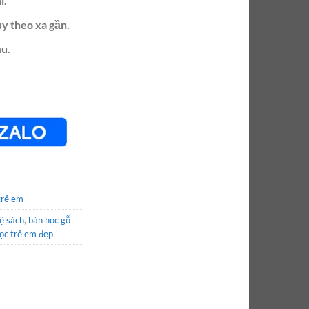
í.
ùy theo xa gần.
u.
trẻ em
ệ sách
,
bàn học gỗ
ọc trẻ em đẹp