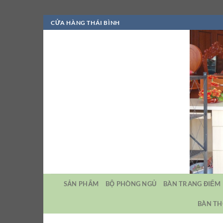
Bỏ
CỬA HÀNG THÁI BÌNH
qua
nội
dung
SẢN PHẨM
BỘ PHÒNG NGỦ
BÀN TRANG ĐIỂM
BÀN TH