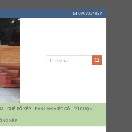
0909354829
Tìm
kiếm:
EM
GHẾ BỐ XẾP
BÀN LÀM VIỆC GỖ
TỦ RƯỢU
ƯỜNG XẾP