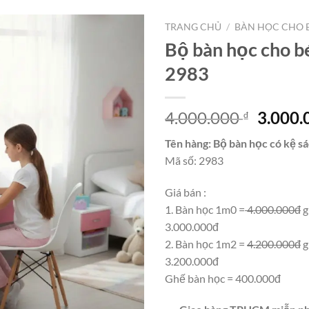
TRANG CHỦ
/
BÀN HỌC CHO 
Bộ bàn học cho b
2983
Giá
4.000.000
3.000
₫
gốc
Tên hàng: Bộ bàn học có kệ s
là:
Mã số: 2983
4.000.
Giá bán :
1. Bàn học 1m0 =
4.000.000đ
g
3.000.000đ
2. Bàn học 1m2 =
4.200.000đ
g
3.200.000đ
Ghế bàn học = 400.000đ