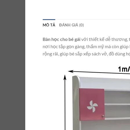
MÔ TẢ
ĐÁNH GIÁ (0)
Bàn học cho bé gái
với thiết kế dễ thương, 
nơi học tập gọn gàng, thẩm mỹ mà còn giúp b
rộng rãi, giúp bé sắp xếp sách vở, đồ dùng h