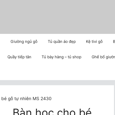
m
Giường ngủ gỗ
Tủ quần áo đẹp
Kệ tivi gỗ
B
Quầy tiếp tân
Tủ bày hàng – tủ shop
Ghế bố giườ
 bé gỗ tự nhiên MS 2430
Bàn học cho bé