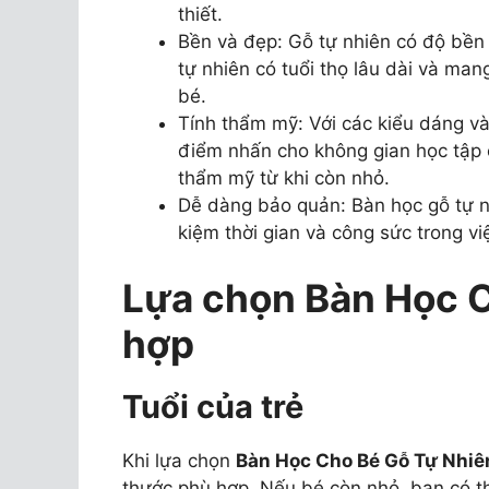
thiết.
Bền và đẹp: Gỗ tự nhiên có độ bền
tự nhiên có tuổi thọ lâu dài và man
bé.
Tính thẩm mỹ: Với các kiểu dáng v
điểm nhấn cho không gian học tập c
thẩm mỹ từ khi còn nhỏ.
Dễ dàng bảo quản: Bàn học gỗ tự nh
kiệm thời gian và công sức trong v
Lựa chọn Bàn Học 
hợp
Tuổi của trẻ
Khi lựa chọn
Bàn Học Cho Bé Gỗ Tự Nhiê
thước phù hợp. Nếu bé còn nhỏ, bạn có t