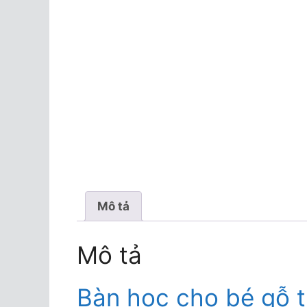
Mô tả
Mô tả
Bàn học cho bé gỗ t