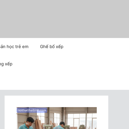
ản học trẻ em
Ghế bố xếp
ng xếp