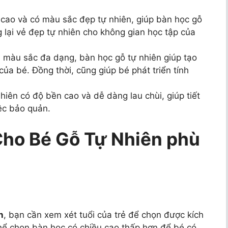
 cao và có màu sắc đẹp tự nhiên, giúp bàn học gỗ
g lại vẻ đẹp tự nhiên cho không gian học tập của
à màu sắc đa dạng, bàn học gỗ tự nhiên giúp tạo
ủa bé. Đồng thời, cũng giúp bé phát triển tính
iên có độ bền cao và dễ dàng lau chùi, giúp tiết
iệc bảo quản.
Cho Bé Gỗ Tự Nhiên phù
n
, bạn cần xem xét tuổi của trẻ để chọn được kích
hể chọn bàn học có chiều cao thấp hơn để bé có