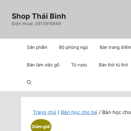
Chuyển
đến
Shop Thái Bình
nội
Điện thoại: 0913916949
dung
Sản phẩm
Bộ phòng ngủ
Bàn trang điể
Bàn làm việc gỗ
Tủ rượu
Bàn thờ tủ thờ
Trang chủ
/
Bàn học cho bé
/ Bàn học cho
Giảm giá!