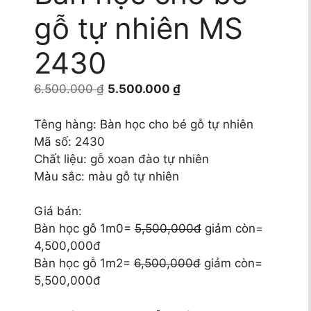
gỗ tự nhiên MS
2430
Giá
Giá
6.500.000
₫
5.500.000
₫
gốc
hiện
là:
tại
Têng hàng: Bàn học cho bé gỗ tự nhiên
6.500.000 ₫.
là:
Mã số: 2430
5.500.000 ₫.
Chất liệu: gỗ xoan đào tự nhiên
Màu sắc: màu gỗ tự nhiên
Giá bán:
Bàn học gỗ 1m0=
5,500,000đ
giảm còn=
4,500,000đ
Bàn học gỗ 1m2=
6,500,000đ
giảm còn=
5,500,000đ