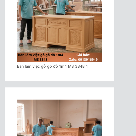
Bàn làm việc gỗ gõ đỏ 1m4 MS 3348 1