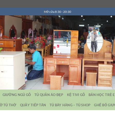
Mở cửa 8:30 - 20:30
GIƯỜNG NGỦ GỖ
TỦ QUẦN ÁO ĐẸP
KỆ TIVI GỖ
BẢN HỌC TRẺ 
Ờ TỦ THỜ
QUẦY TIẾP TÂN
TỦ BÀY HÀNG – TỦ SHOP
GHẾ BỐ GI