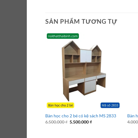
SẢN PHẨM TƯƠNG TỰ
Bàn học cho 2 bé có kệ sách MS 2833
Bàn h
Giá
Giá
6.500.000
₫
5.500.000
₫
4.00
gốc
hiện
là:
tại
6.500.000 ₫.
là: