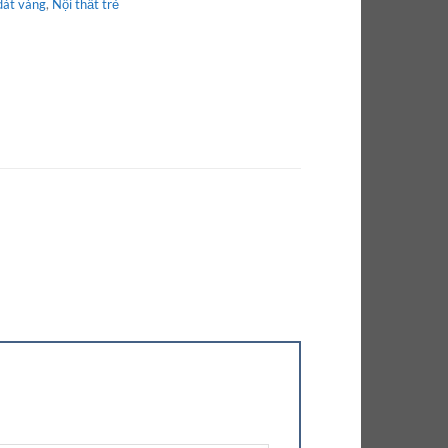
dát vàng
,
Nội thất trẻ