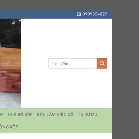
0909354829
Tìm
kiếm:
EM
GHẾ BỐ XẾP
BÀN LÀM VIỆC GỖ
TỦ RƯỢU
ƯỜNG XẾP