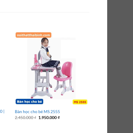
0 |
Bàn học cho bé MS 2555
Bàn học cho học sinh
Giá
Giá
2.450.000
₫
1.950.000
₫
3.000.000
₫
gốc
hiện
là:
tại
2.450.000 ₫.
là: