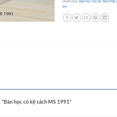
Danh mục:
Bàn học cho bé
,
Nội thất 
em
t “Bàn học có kệ sách MS 1991”