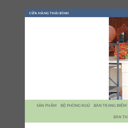
Bỏ
CỬA HÀNG THÁI BÌNH
qua
nội
dung
SẢN PHẨM
BỘ PHÒNG NGỦ
BÀN TRANG ĐIỂM
BÀN TH