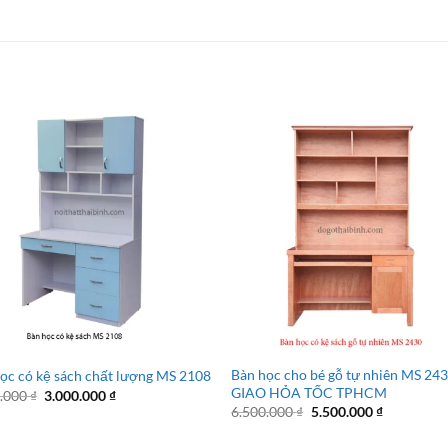
Bàn học cho bé gỗ tự nhiên MS 243
ọc có kệ sách chất lượng MS 2108
GIAO HỎA TỐC TPHCM
Giá
Giá
0.000
₫
3.000.000
₫
gốc
hiện
Giá
Giá
6.500.000
₫
5.500.000
₫
là:
tại
gốc
hiện
4.000.000 ₫.
là:
là:
tại