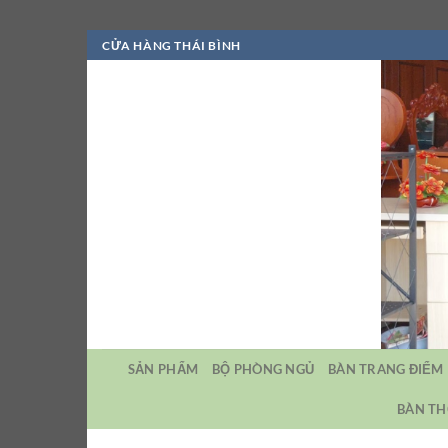
Bỏ
CỬA HÀNG THÁI BÌNH
qua
nội
dung
SẢN PHẨM
BỘ PHÒNG NGỦ
BÀN TRANG ĐIỂM
BÀN TH