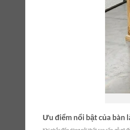
Ưu điểm nổi bật của bàn l
Khi nhắc đến dòng nội thất cao cấp, gỗ gõ 