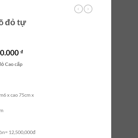
õ đỏ tự
Giá
00.000
₫
hiện
 đỏ Cao cấp
tại
0.000 ₫.
là:
12.500.000 ₫.
m6 x cao 75cm x
ăm
còn= 12,500,000đ