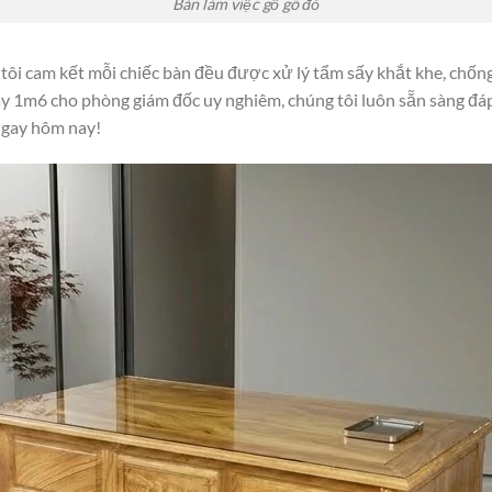
Bàn làm việc gỗ gõ đỏ
 tôi cam kết mỗi chiếc bàn đều được xử lý tẩm sấy khắt khe, chốn
y 1m6 cho phòng giám đốc uy nghiêm, chúng tôi luôn sẵn sàng đá
ngay hôm nay!