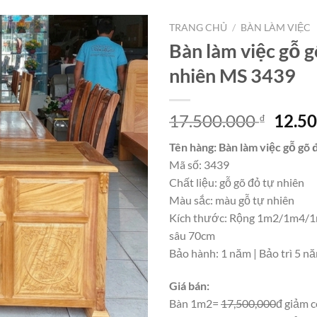
TRANG CHỦ
/
BÀN LÀM VIỆC
Bàn làm việc gỗ g
nhiên MS 3439
Giá
17.500.000
12.5
₫
gốc
Tên hàng: Bàn làm việc gỗ gõ
là:
Mã số: 3439
17.50
Chất liệu: gỗ gõ đỏ tự nhiên
Màu sắc: màu gỗ tự nhiên
Kích thước: Rộng 1m2/1m4/1
sâu 70cm
Bảo hành: 1 năm | Bảo trì 5 n
Giá bán:
Bàn 1m2=
17,500,000
đ giảm 