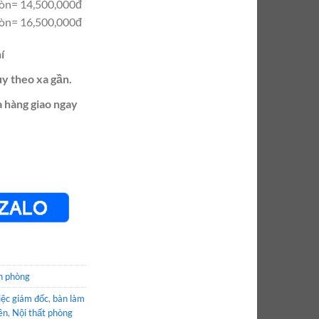
còn= 14,500,000đ
còn= 16,500,000đ
í
ùy theo xa gần.
 hàng giao ngay
n phòng
iệc giám đốc
,
bàn làm
ên
,
Nội thất phòng