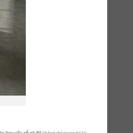
àn làm việc gỗ gõ đỏ
không chỉ mang giá trị