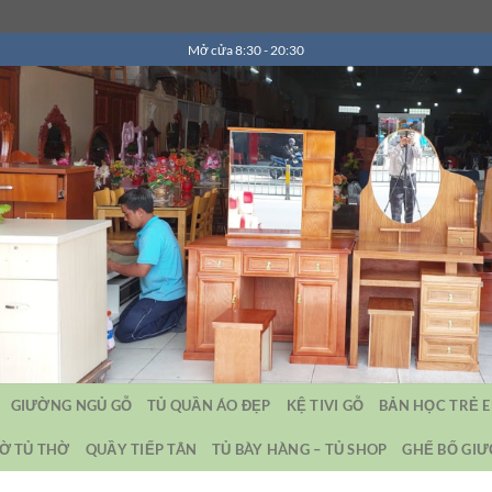
Mở cửa 8:30 - 20:30
GIƯỜNG NGỦ GỖ
TỦ QUẦN ÁO ĐẸP
KỆ TIVI GỖ
BẢN HỌC TRẺ 
Ờ TỦ THỜ
QUẦY TIẾP TÂN
TỦ BÀY HÀNG – TỦ SHOP
GHẾ BỐ GI