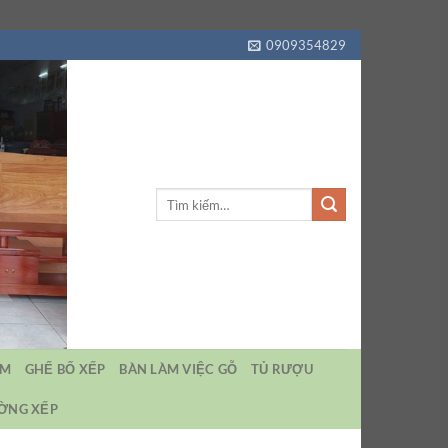
0909354829
Tìm
kiếm:
EM
GHẾ BỐ XẾP
BÀN LÀM VIỆC GỖ
TỦ RƯỢU
ƯỜNG XẾP