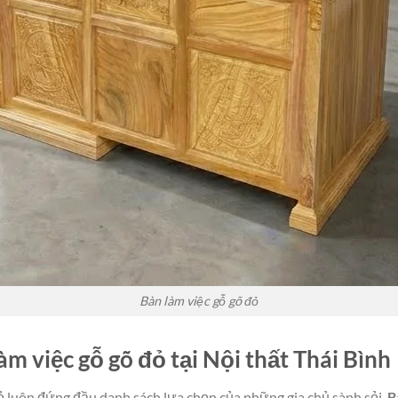
Bàn làm việc gỗ gõ đỏ
àm việc gỗ gõ đỏ tại Nội thất Thái Bình
đỏ luôn đứng đầu danh sách lựa chọn của những gia chủ sành sỏi.
B