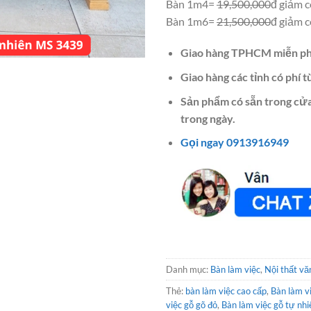
Bàn 1m4=
19,500,000
đ giảm 
Bàn 1m6=
21,500,000
đ giảm 
Giao hàng TPHCM miễn ph
Giao hàng các tỉnh có phí t
Sản phẩm có sẵn trong cửa
trong ngày.
Gọi ngay 0913916949
Danh mục:
Bàn làm việc
,
Nội thất vă
Thẻ:
bàn làm việc cao cấp
,
Bàn làm v
việc gỗ gõ đỏ
,
Bàn làm việc gỗ tự nhi