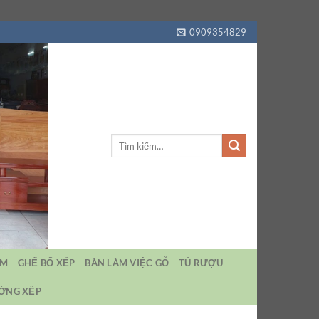
0909354829
Tìm
kiếm:
EM
GHẾ BỐ XẾP
BÀN LÀM VIỆC GỖ
TỦ RƯỢU
ƯỜNG XẾP