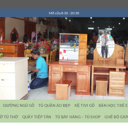
Mở cửa 8:30 - 20:30
GIƯỜNG NGỦ GỖ
TỦ QUẦN ÁO ĐẸP
KỆ TIVI GỖ
BẢN HỌC TRẺ 
Ờ TỦ THỜ
QUẦY TIẾP TÂN
TỦ BÀY HÀNG – TỦ SHOP
GHẾ BỐ GI