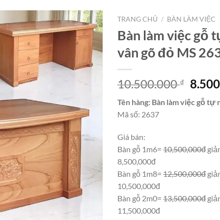
TRANG CHỦ
/
BÀN LÀM VIỆC
Bàn làm việc gỗ t
vân gõ đỏ MS 26
Giá
10.500.000
8.50
₫
gốc
Tên hàng: Bàn làm việc gỗ tự 
là:
Mã số: 2637
10.50
Giá bán:
Bàn gỗ 1m6=
10,500,000đ
giả
8,500,000đ
Bàn gỗ 1m8=
12,500,000đ
giả
10,500,000đ
Bàn gỗ 2m0=
13,500,000đ
giả
11,500,000đ