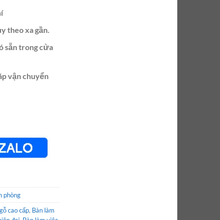
í
ùy theo xa gần.
ó sẵn trong cửa
ráp vận chuyển
n phòng
 gỗ cao cấp
,
Bàn làm