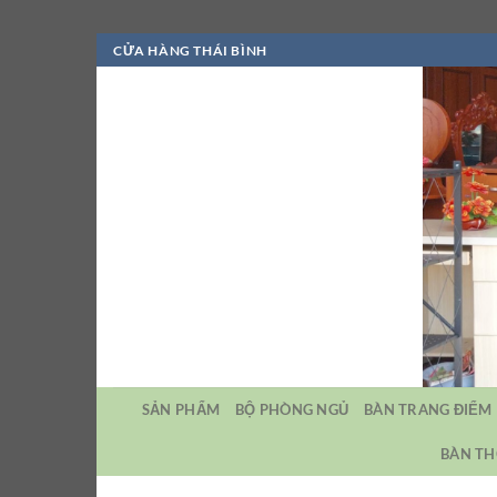
Bỏ
CỬA HÀNG THÁI BÌNH
qua
nội
dung
SẢN PHẨM
BỘ PHÒNG NGỦ
BÀN TRANG ĐIỂM
BÀN TH