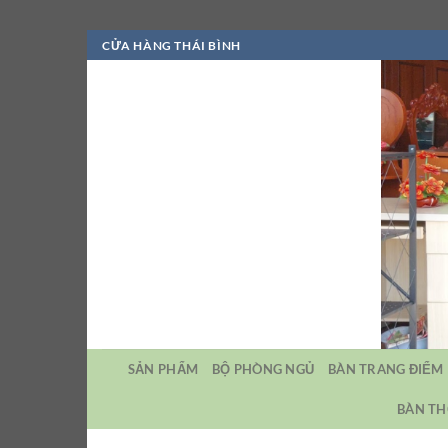
Bỏ
CỬA HÀNG THÁI BÌNH
qua
nội
dung
SẢN PHẨM
BỘ PHÒNG NGỦ
BÀN TRANG ĐIỂM
BÀN TH