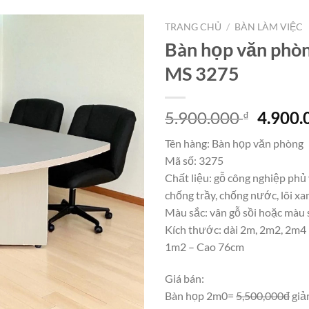
TRANG CHỦ
/
BÀN LÀM VIỆC
Bàn họp văn phòn
MS 3275
Giá
5.900.000
4.900
₫
gốc
Tên hàng: Bàn họp văn phòng
là:
Mã số: 3275
5.900.
Chất liệu: gỗ công nghiệp phủ
chống trầy, chống nước, lõi xa
Màu sắc: vân gỗ sồi hoặc màu 
Kích thước: dài 2m, 2m2, 2m4
1m2 – Cao 76cm
Giá bán:
Bàn họp 2m0=
5,500,000đ
giả