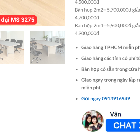
4,500,000đ
Bàn họp 2m2=
5,700,000đ
giả
4,700,000đ
Bàn họp 2m4=
5,900,000đ
giả
4,900,000đ
Giao hàng TPHCM miễn ph
Giao hàng các tỉnh có phí t
Bàn họp có sẵn trong cửa 
Giao ngay trong ngày lắp 
miễn phí.
Gọi ngay 0913916949