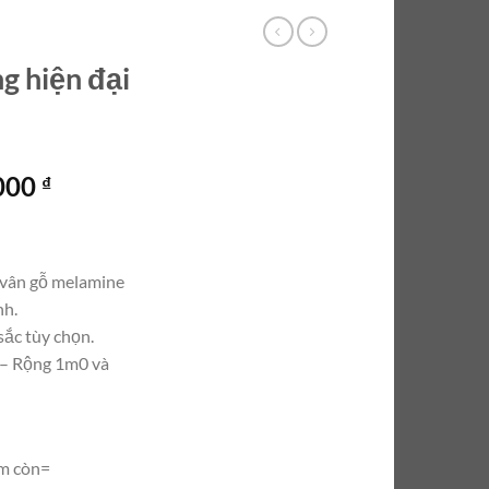
g hiện đại
Giá
.000
₫
hiện
tại
000 ₫.
là:
 vân gỗ melamine
4.900.000 ₫.
nh.
sắc tùy chọn.
 – Rộng 1m0 và
m còn=