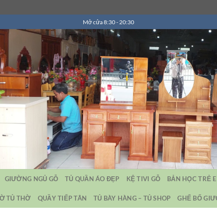
Mở cửa 8:30 - 20:30
GIƯỜNG NGỦ GỖ
TỦ QUẦN ÁO ĐẸP
KỆ TIVI GỖ
BẢN HỌC TRẺ 
Ờ TỦ THỜ
QUẦY TIẾP TÂN
TỦ BÀY HÀNG – TỦ SHOP
GHẾ BỐ GI