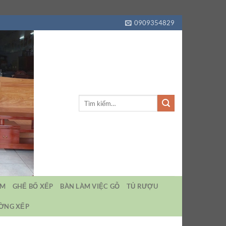
0909354829
Tìm
kiếm:
EM
GHẾ BỐ XẾP
BÀN LÀM VIỆC GỖ
TỦ RƯỢU
ƯỜNG XẾP