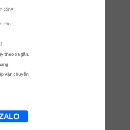
m còn=
m còn=
í
ùy theo xa gần.
hàng
ráp vận chuyển