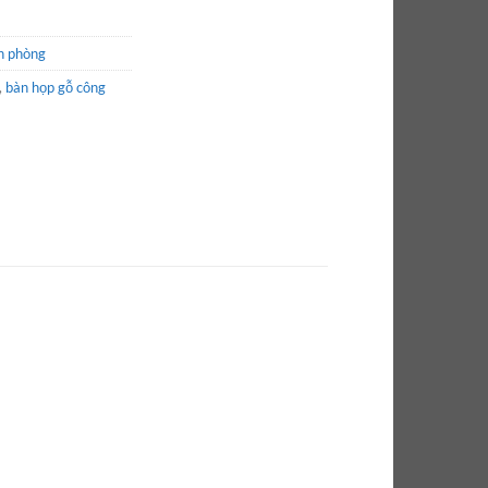
n phòng
,
bàn họp gỗ công