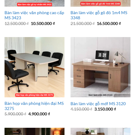
Bàn làm việc văn phòng cao cấp
Bàn làm việc gỗ gõ đỏ 1m4 MS
MS 3423
3348
Giá
Giá
Giá
Giá
12.500.000
₫
10.500.000
₫
21.500.000
₫
16.500.000
₫
gốc
hiện
gốc
hiện
là:
tại
là:
tại
12.500.000 ₫.
là:
21.500.000 ₫.
là:
10.500.000 ₫.
16.500.
Bàn họp văn phòng hiện đại MS
Bàn làm việc gỗ mdf MS 3120
3275
Giá
Giá
4.150.000
₫
3.150.000
₫
gốc
hiện
Giá
Giá
5.900.000
₫
4.900.000
₫
là:
tại
gốc
hiện
4.150.000 ₫.
là:
là:
tại
3.150.000 
5.900.000 ₫.
là:
4.900.000 ₫.