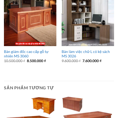
Bàn giám đốc cao cấp gỗ tự
Bàn làm việc chữ L có kệ sách
nhiên MS 3060
MS 3026
Giá
Giá
Giá
Giá
10.500.000
₫
8.500.000
₫
9.600.000
₫
7.600.000
₫
gốc
hiện
gốc
hiện
là:
tại
là:
tại
10.500.000 ₫.
là:
9.600.000 ₫.
là:
8.500.000 ₫.
7.600.000 
SẢN PHẨM TƯƠNG TỰ