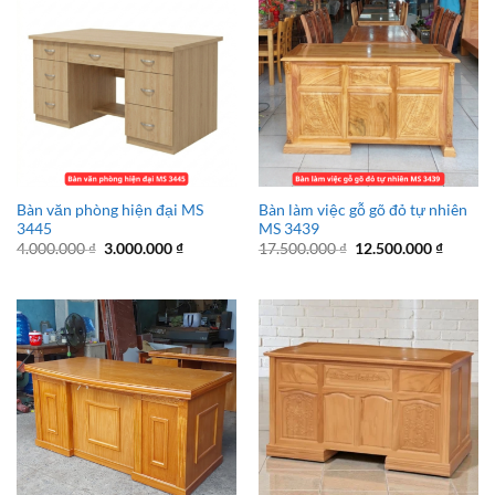
Bàn văn phòng hiện đại MS
Bàn làm việc gỗ gõ đỏ tự nhiên
3445
MS 3439
Giá
Giá
Giá
Giá
4.000.000
₫
3.000.000
₫
17.500.000
₫
12.500.000
₫
gốc
hiện
gốc
hiện
là:
tại
là:
tại
4.000.000 ₫.
là:
17.500.000 ₫.
là:
3.000.000 ₫.
12.500.