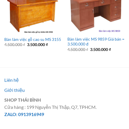
Bàn làm việc MS 9859 Giá bán =
Bàn làm việc gỗ cao su MS 3155
3.500.000 đ
Giá
Giá
4.500.000
₫
3.500.000
₫
gốc
hiện
Giá
Giá
4.500.000
₫
3.500.000
₫
là:
tại
gốc
hiện
4.500.000 ₫.
là:
là:
tại
3.500.000 ₫.
4.500.000 ₫.
là:
3.500.000 
Liên hệ
Giới thiệu
SHOP THÁI BÌNH
Cửa hàng : 199 Nguyễn Thị Thập, Q7, TPHCM.
ZALO: 0913916949