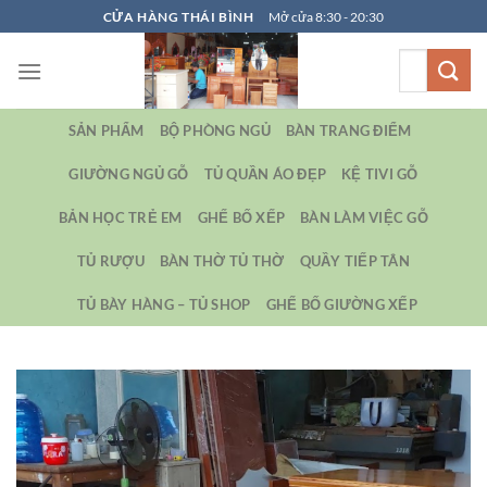
Bỏ
CỬA HÀNG THÁI BÌNH
Mở cửa 8:30 - 20:30
qua
Tìm
nội
kiếm:
dung
SẢN PHẨM
BỘ PHÒNG NGỦ
BÀN TRANG ĐIỂM
GIƯỜNG NGỦ GỖ
TỦ QUẦN ÁO ĐẸP
KỆ TIVI GỖ
BẢN HỌC TRẺ EM
GHẾ BỐ XẾP
BÀN LÀM VIỆC GỖ
TỦ RƯỢU
BÀN THỜ TỦ THỜ
QUẦY TIẾP TÂN
TỦ BÀY HÀNG – TỦ SHOP
GHẾ BỐ GIƯỜNG XẾP