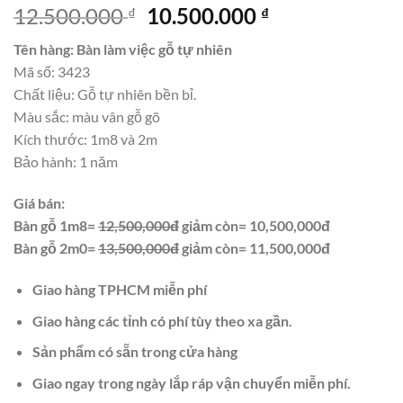
Giá
Giá
12.500.000
10.500.000
₫
₫
gốc
hiện
Tên hàng: Bàn làm việc gỗ tự nhiên
là:
tại
Mã số: 3423
12.500.000 ₫.
là:
Chất liệu: Gỗ tự nhiên bền bỉ.
10.500.000 ₫.
Màu sắc: màu vân gỗ gõ
Kích thước: 1m8 và 2m
Bảo hành: 1 năm
Giá bán:
Bàn gỗ 1m8=
12,500,000đ
giảm còn= 10,500,000đ
Bàn gỗ 2m0=
13,500,000đ
giảm còn= 11,500,000đ
Giao hàng TPHCM miễn phí
Giao hàng các tỉnh có phí tùy theo xa gần.
Sản phẩm có sẵn trong cửa hàng
Giao ngay trong ngày lắp ráp vận chuyển miễn phí.