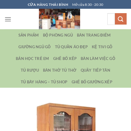
Bỏ
CỬA HÀNG THÁI BÌNH
Mở cửa 8:30 - 20:30
qua
Tìm
nội
kiếm:
dung
SẢN PHẨM
BỘ PHÒNG NGỦ
BÀN TRANG ĐIỂM
GIƯỜNG NGỦ GỖ
TỦ QUẦN ÁO ĐẸP
KỆ TIVI GỖ
BẢN HỌC TRẺ EM
GHẾ BỐ XẾP
BÀN LÀM VIỆC GỖ
TỦ RƯỢU
BÀN THỜ TỦ THỜ
QUẦY TIẾP TÂN
TỦ BÀY HÀNG – TỦ SHOP
GHẾ BỐ GIƯỜNG XẾP