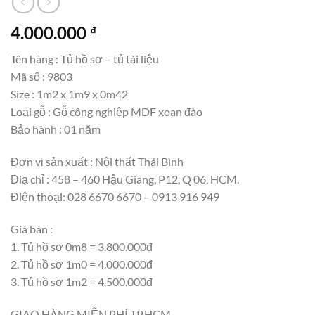
4.000.000
₫
Tên hàng : Tủ hồ sơ – tủ tài liệu
Mã số : 9803
Size : 1m2 x 1m9 x 0m42
Loại gỗ : Gỗ công nghiệp MDF xoan đào
Bảo hành : 01 năm
Đơn vị sản xuất : Nội thất Thái Bình
Điạ chỉ : 458 – 460 Hậu Giang, P12, Q 06, HCM.
Điện thoại: 028 6670 6670 – 0913 916 949
Giá bán :
1. Tủ hồ sơ 0m8 = 3.800.000đ
2. Tủ hồ sơ 1m0 = 4.000.000đ
3. Tủ hồ sơ 1m2 = 4.500.000đ
GIAO HÀNG MIỄN PHÍ TP.HCM.