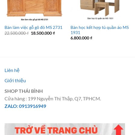
Bàn học kết hợp tủ quần áo MS
Bàn làm việc gỗ gõ đỏ MS 2731
1931
Giá
Giá
22.500.000
₫
18.500.000
₫
gốc
hiện
6.800.000
₫
là:
tại
22.500.000 ₫.
là:
18.500.000 ₫.
Liên hệ
Giới thiệu
SHOP THÁI BÌNH
Cửa hàng : 199 Nguyễn Thị Thập, Q7, TPHCM.
ZALO: 0913916949