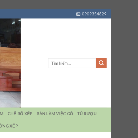
0909354829
Tìm
kiếm:
EM
GHẾ BỐ XẾP
BÀN LÀM VIỆC GỖ
TỦ RƯỢU
ƯỜNG XẾP