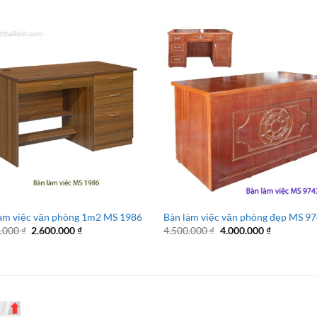
àm việc văn phòng 1m2 MS 1986
Bàn làm việc văn phòng đẹp MS 9
Giá
Giá
Giá
Giá
0.000
₫
2.600.000
₫
4.500.000
₫
4.000.000
₫
gốc
hiện
gốc
hiện
là:
tại
là:
tại
3.600.000 ₫.
là:
4.500.000 ₫.
là:
2.600.000 ₫.
4.000.000 