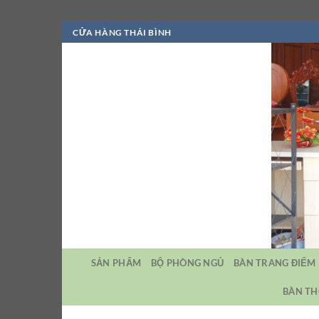
Bỏ
CỬA HÀNG THÁI BÌNH
qua
nội
dung
SẢN PHẨM
BỘ PHÒNG NGỦ
BÀN TRANG ĐIỂM
BÀN TH