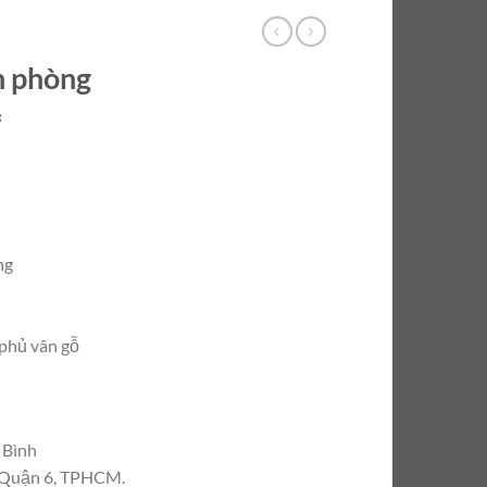
n phòng
=
ng
phủ vân gỗ
 Bình
, Quận 6, TPHCM.