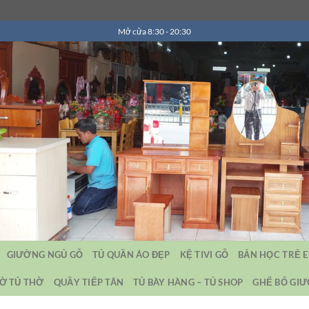
Mở cửa 8:30 - 20:30
GIƯỜNG NGỦ GỖ
TỦ QUẦN ÁO ĐẸP
KỆ TIVI GỖ
BẢN HỌC TRẺ 
Ờ TỦ THỜ
QUẦY TIẾP TÂN
TỦ BÀY HÀNG – TỦ SHOP
GHẾ BỐ GI