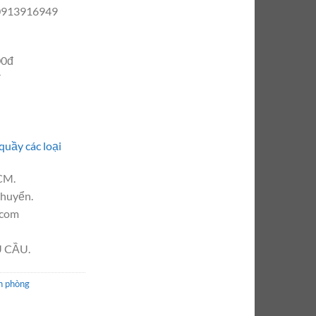
 0913916949
00đ
đ
uầy các loại
CM.
chuyển.
.com
 CẦU.
n phòng