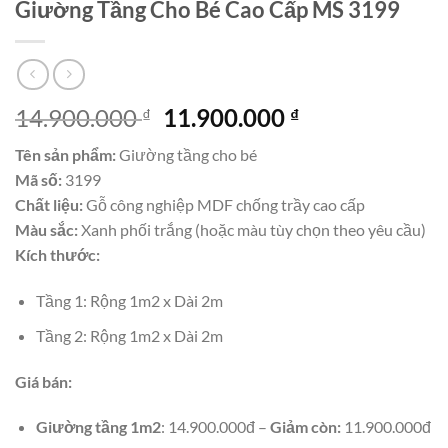
Giường Tầng Cho Bé Cao Cấp MS 3199
Giá
Giá
14.900.000
11.900.000
₫
₫
gốc
hiện
Tên sản phẩm:
Giường tầng cho bé
là:
tại
Mã số:
3199
14.900.000 ₫.
là:
Chất liệu:
Gỗ công nghiệp MDF chống trầy cao cấp
11.900.000 ₫.
Màu sắc:
Xanh phối trắng (hoặc màu tùy chọn theo yêu cầu)
Kích thước:
Tầng 1: Rộng 1m2 x Dài 2m
Tầng 2: Rộng 1m2 x Dài 2m
Giá bán:
Giường tầng 1m2
: 14.900.000đ –
Giảm còn:
11.900.000đ