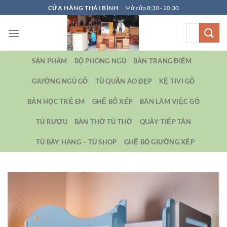
Bỏ
CỬA HÀNG THÁI BÌNH
Mở cửa 8:30 - 20:30
qua
Tìm
nội
kiếm:
dung
SẢN PHẨM
BỘ PHÒNG NGỦ
BÀN TRANG ĐIỂM
GIƯỜNG NGỦ GỖ
TỦ QUẦN ÁO ĐẸP
KỆ TIVI GỖ
BẢN HỌC TRẺ EM
GHẾ BỐ XẾP
BÀN LÀM VIỆC GỖ
TỦ RƯỢU
BÀN THỜ TỦ THỜ
QUẦY TIẾP TÂN
TỦ BÀY HÀNG – TỦ SHOP
GHẾ BỐ GIƯỜNG XẾP