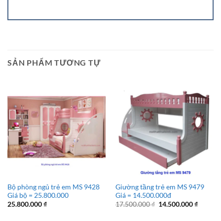
SẢN PHẨM TƯƠNG TỰ
Bộ phòng ngủ trẻ em MS 9428
Giường tầng trẻ em MS 9479
Giá bộ = 25.800.000
Giá = 14.500.000đ
Giá
Giá
25.800.000
₫
17.500.000
₫
14.500.000
₫
gốc
hiện
là:
tại