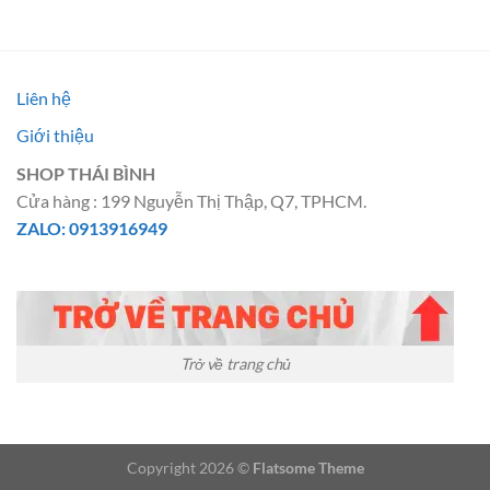
17.500.000 ₫.
là:
14.500.
Liên hệ
Giới thiệu
SHOP THÁI BÌNH
Cửa hàng : 199 Nguyễn Thị Thập, Q7, TPHCM.
ZALO: 0913916949
Trở về trang chủ
Copyright 2026 ©
Flatsome Theme