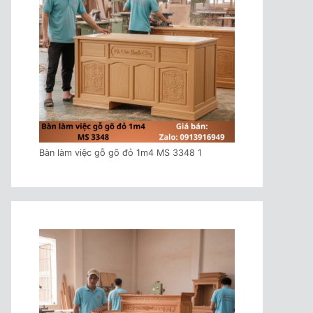
Bàn làm việc gỗ gõ đỏ 1m4 MS 3348 1