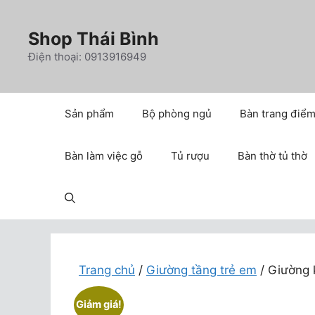
Chuyển
đến
Shop Thái Bình
nội
Điện thoại: 0913916949
dung
Sản phẩm
Bộ phòng ngủ
Bàn trang điể
Bàn làm việc gỗ
Tủ rượu
Bàn thờ tủ thờ
Trang chủ
/
Giường tầng trẻ em
/ Giường 
Giảm giá!