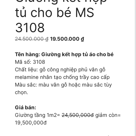
tủ cho bé MS
3108
Giá
Giá
24.500.000
₫
19.500.000
₫
gốc
hiện
là:
tại
Tên hàng: Giường kết hợp tủ áo cho bé
24.500.000 ₫.
là:
Mã số: 3108
19.500.000 ₫.
Chất liệu: gỗ công nghiệp phủ vân gỗ
melamine nhân tạo chống trầy cao cấp
Màu sắc: màu vân gỗ hoặc màu sắc tùy
chọn.
Giá bán:
Giường tầng 1m2=
24,500,000đ
giảm còn=
19,500,000đ