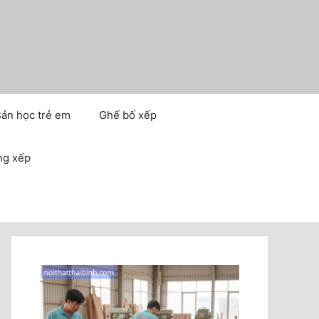
ản học trẻ em
Ghế bố xếp
ng xếp