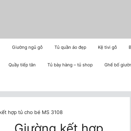
m
Giường ngủ gỗ
Tủ quần áo đẹp
Kệ tivi gỗ
B
Quầy tiếp tân
Tủ bày hàng – tủ shop
Ghế bố giườ
kết hợp tủ cho bé MS 3108
Giường kết hợp