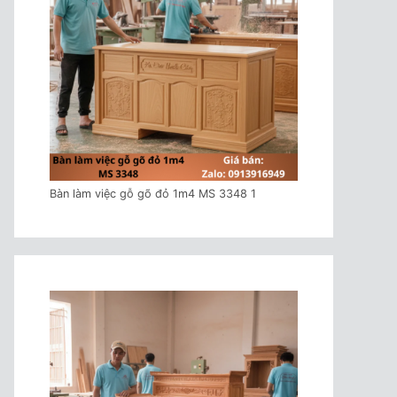
Bàn làm việc gỗ gõ đỏ 1m4 MS 3348 1