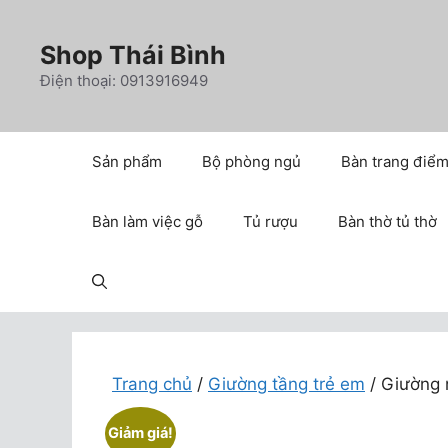
Chuyển
đến
Shop Thái Bình
nội
Điện thoại: 0913916949
dung
Sản phẩm
Bộ phòng ngủ
Bàn trang điể
Bàn làm việc gỗ
Tủ rượu
Bàn thờ tủ thờ
Trang chủ
/
Giường tầng trẻ em
/ Giường 
Giảm giá!