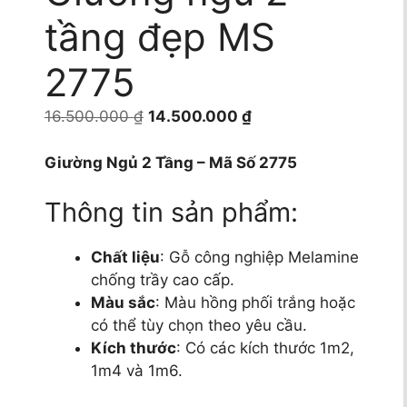
tầng đẹp MS
2775
Giá
Giá
16.500.000
₫
14.500.000
₫
gốc
hiện
là:
tại
Giường Ngủ 2 Tầng – Mã Số 2775
16.500.000 ₫.
là:
Thông tin sản phẩm:
14.500.000 ₫.
Chất liệu
: Gỗ công nghiệp Melamine
chống trầy cao cấp.
Màu sắc
: Màu hồng phối trắng hoặc
có thể tùy chọn theo yêu cầu.
Kích thước
: Có các kích thước 1m2,
1m4 và 1m6.