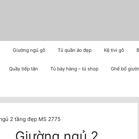
m
Giường ngủ gỗ
Tủ quần áo đẹp
Kệ tivi gỗ
B
Quầy tiếp tân
Tủ bày hàng – tủ shop
Ghế bố giườ
ngủ 2 tầng đẹp MS 2775
Giường ngủ 2