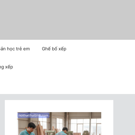
ản học trẻ em
Ghế bố xếp
ng xếp