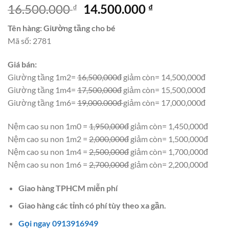
Giá
Giá
16.500.000
14.500.000
₫
₫
gốc
hiện
Tên hàng: Giường tầng cho bé
là:
tại
Mã số: 2781
16.500.000 ₫.
là:
14.500.000 ₫.
Giá bán:
Giường tầng 1m2=
16,500,000đ
giảm còn= 14,500,000đ
Giường tầng 1m4=
17,500,000đ
giảm còn= 15,500,000đ
Giường tầng 1m6=
19,000.000đ
giảm còn= 17,000,000đ
Nệm cao su non 1m0 =
1,950,000đ
giảm còn= 1,450,000đ
Nệm cao su non 1m2 =
2,000,000đ
giảm còn= 1,500,000đ
Nệm cao su non 1m4 =
2,500,000đ
giảm còn= 1,700,000đ
Nệm cao su non 1m6 =
2,700,000đ
giảm còn= 2,200,000đ
Giao hàng TPHCM miễn phí
Giao hàng các tỉnh có phí tùy theo xa gần.
Gọi ngay 0913916949