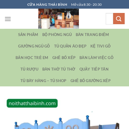
Bỏ
CỬA HÀNG THÁI BÌNH
Mở cửa 8:30 - 20:30
qua
Tìm
nội
kiếm:
dung
SẢN PHẨM
BỘ PHÒNG NGỦ
BÀN TRANG ĐIỂM
GIƯỜNG NGỦ GỖ
TỦ QUẦN ÁO ĐẸP
KỆ TIVI GỖ
BẢN HỌC TRẺ EM
GHẾ BỐ XẾP
BÀN LÀM VIỆC GỖ
TỦ RƯỢU
BÀN THỜ TỦ THỜ
QUẦY TIẾP TÂN
TỦ BÀY HÀNG – TỦ SHOP
GHẾ BỐ GIƯỜNG XẾP