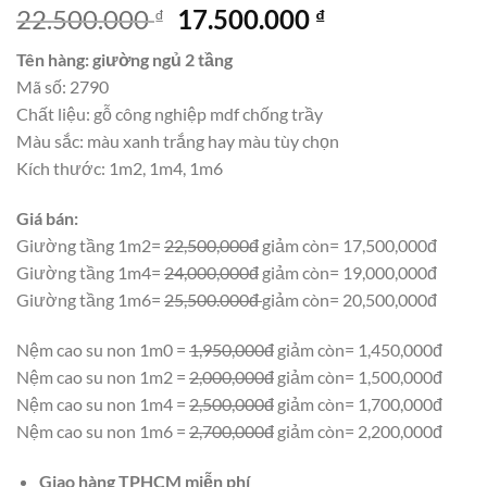
Giá
Giá
22.500.000
17.500.000
₫
₫
gốc
hiện
Tên hàng: giường ngủ 2 tầng
là:
tại
Mã số: 2790
22.500.000 ₫.
là:
Chất liệu: gỗ công nghiệp mdf chống trầy
17.500.000 ₫.
Màu sắc: màu xanh trắng hay màu tùy chọn
Kích thước: 1m2, 1m4, 1m6
Giá bán:
Giường tầng 1m2=
22,500,000đ
giảm còn= 17,500,000đ
Giường tầng 1m4=
24,000,000đ
giảm còn= 19,000,000đ
Giường tầng 1m6=
25,500.000đ
giảm còn= 20,500,000đ
Nệm cao su non 1m0 =
1,950,000đ
giảm còn= 1,450,000đ
Nệm cao su non 1m2 =
2,000,000đ
giảm còn= 1,500,000đ
Nệm cao su non 1m4 =
2,500,000đ
giảm còn= 1,700,000đ
Nệm cao su non 1m6 =
2,700,000đ
giảm còn= 2,200,000đ
Giao hàng TPHCM miễn phí