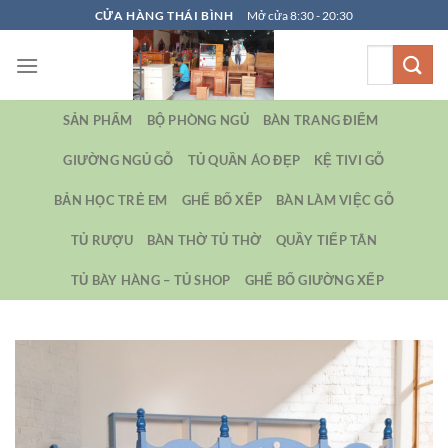
Bỏ
CỬA HÀNG THÁI BÌNH
Mở cửa 8:30 - 20:30
qua
Tìm
nội
kiếm:
dung
SẢN PHẨM
BỘ PHÒNG NGỦ
BÀN TRANG ĐIỂM
GIƯỜNG NGỦ GỖ
TỦ QUẦN ÁO ĐẸP
KỆ TIVI GỖ
BẢN HỌC TRẺ EM
GHẾ BỐ XẾP
BÀN LÀM VIỆC GỖ
TỦ RƯỢU
BÀN THỜ TỦ THỜ
QUẦY TIẾP TÂN
TỦ BÀY HÀNG – TỦ SHOP
GHẾ BỐ GIƯỜNG XẾP