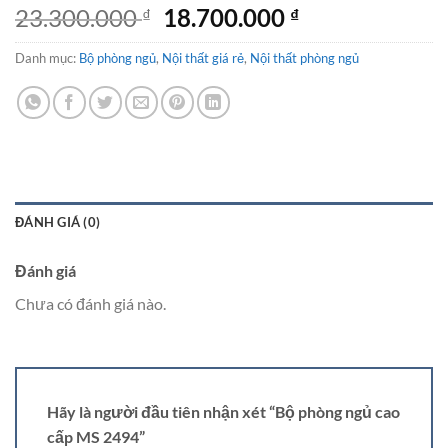
Giá
Giá
23.300.000
18.700.000
₫
₫
gốc
hiện
Danh mục:
Bộ phòng ngủ
,
Nội thất giá rẻ
là:
,
Nội thất phòng ngủ
tại
23.300.000 ₫.
là:
18.700.000 ₫.
ĐÁNH GIÁ (0)
Đánh giá
Chưa có đánh giá nào.
Hãy là người đầu tiên nhận xét “Bộ phòng ngủ cao
cấp MS 2494”