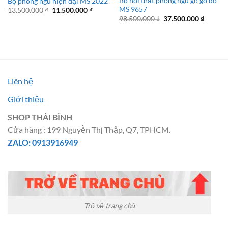
Bộ nội thất phòng ngủ gỗ gõ đỏ
Bộ phòng ngủ hiện đại MS 2022
MS 9657
Giá
Giá
13.500.000
₫
11.500.000
₫
gốc
hiện
Giá
Giá
98.500.000
₫
37.500.000
₫
là:
tại
gốc
hiện
13.500.000 ₫.
là:
là:
tại
11.500.000 ₫.
98.500.000 ₫.
là:
37.500.
Liên hệ
Giới thiệu
SHOP THÁI BÌNH
Cửa hàng : 199 Nguyễn Thị Thập, Q7, TPHCM.
ZALO: 0913916949
Trở về trang chủ