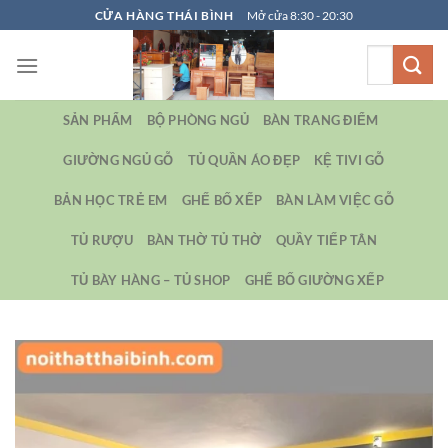
Bỏ
CỬA HÀNG THÁI BÌNH
Mở cửa 8:30 - 20:30
qua
Tìm
nội
kiếm:
dung
SẢN PHẨM
BỘ PHÒNG NGỦ
BÀN TRANG ĐIỂM
GIƯỜNG NGỦ GỖ
TỦ QUẦN ÁO ĐẸP
KỆ TIVI GỖ
BẢN HỌC TRẺ EM
GHẾ BỐ XẾP
BÀN LÀM VIỆC GỖ
TỦ RƯỢU
BÀN THỜ TỦ THỜ
QUẦY TIẾP TÂN
TỦ BÀY HÀNG – TỦ SHOP
GHẾ BỐ GIƯỜNG XẾP