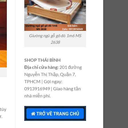
Giường ngủ gỗ gõ đỏ 1m6 MS
2638
SHOP THÁI BÌNH
Địa chỉ cửa hàng:
201 đường
Nguyễn Thị Thập, Quận 7,
TPHCM | Gọi ngay:
0913916949 | Giao hàng tận
nhà miễn phí.
tùy
ư.