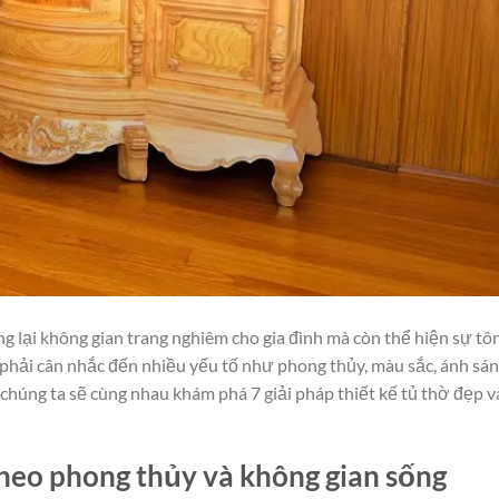
g lại không gian trang nghiêm cho gia đình mà còn thể hiện sự tô
ần phải cân nhắc đến nhiều yếu tố như phong thủy, màu sắc, ánh sá
y, chúng ta sẽ cùng nhau khám phá 7 giải pháp thiết kế tủ thờ đẹp v
 theo phong thủy và không gian sống