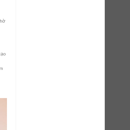
thờ
tạo
âm