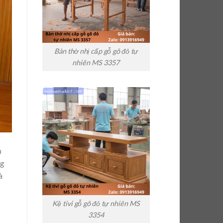
Bàn thờ nhị cấp gỗ gõ đỏ tự
nhiên MS 3357
n
ng
à
Kệ tivi gỗ gõ đỏ tự nhiên MS
3354