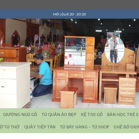
Mở cửa 8:30 - 20:30
GIƯỜNG NGỦ GỖ
TỦ QUẦN ÁO ĐẸP
KỆ TIVI GỖ
BẢN HỌC TRẺ 
Ờ TỦ THỜ
QUẦY TIẾP TÂN
TỦ BÀY HÀNG – TỦ SHOP
GHẾ BỐ GI