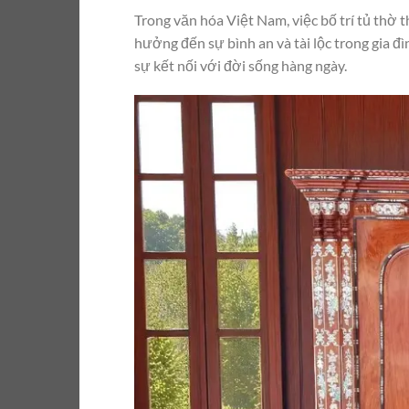
Trong văn hóa Việt Nam, việc bố trí tủ thờ 
hưởng đến sự bình an và tài lộc trong gia đì
sự kết nối với đời sống hàng ngày.