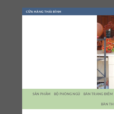
Bỏ
CỬA HÀNG THÁI BÌNH
qua
nội
dung
SẢN PHẨM
BỘ PHÒNG NGỦ
BÀN TRANG ĐIỂM
BÀN TH