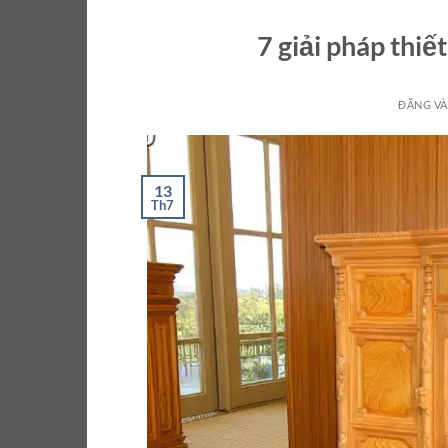
7 giải pháp thiế
ĐĂNG V
13
Th7