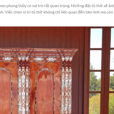
theo phong thủy có vai trò rất quan trọng. Hướng đặt tủ thờ sẽ ản
nh. Việc chọn vị trí tủ thờ không chỉ liên quan đến tâm linh mà còn