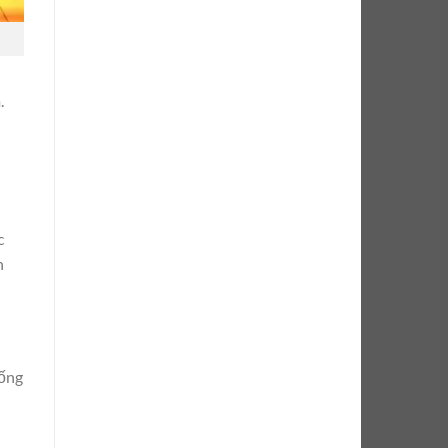
.
c
n
hống