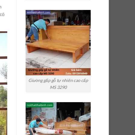
h
 có
Giường gấp gỗ tự nhiên cao cấp
MS 3290