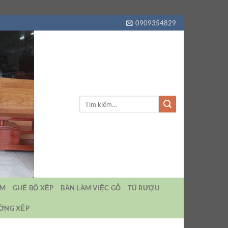
0909354829
Tìm
kiếm:
EM
GHẾ BỐ XẾP
BÀN LÀM VIỆC GỖ
TỦ RƯỢU
ƯỜNG XẾP