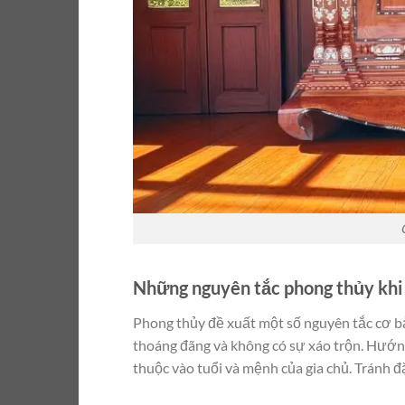
Những nguyên tắc phong thủy khi 
Phong thủy đề xuất một số nguyên tắc cơ bản
thoáng đãng và không có sự xáo trộn. Hướ
thuộc vào tuổi và mệnh của gia chủ. Tránh đ