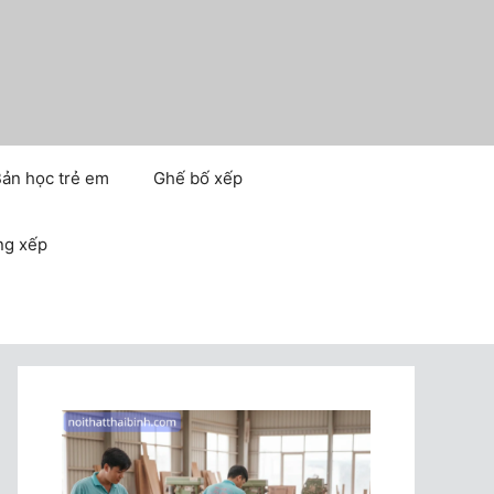
ản học trẻ em
Ghế bố xếp
ng xếp