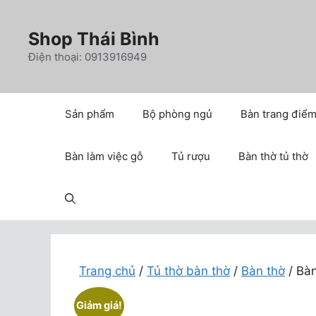
Chuyển
đến
Shop Thái Bình
nội
Điện thoại: 0913916949
dung
Sản phẩm
Bộ phòng ngủ
Bàn trang điể
Bàn làm việc gỗ
Tủ rượu
Bàn thờ tủ thờ
Trang chủ
/
Tủ thờ bàn thờ
/
Bàn thờ
/ Bà
Giảm giá!