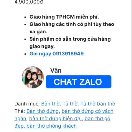
4,900,000đ
Giao hàng TPHCM miễn phí.
Giao hàng các tỉnh có phí tùy theo
xa gần.
Sản phẩm có sẵn trong cửa hàng
giao ngay.
Gọi ngay 0913916949
Danh mục:
Bàn thờ
,
Tủ thờ
,
Tủ thờ bàn thờ
Thẻ:
Bàn thờ đứng
,
bàn thờ đứng có vách
ngăn
,
bàn thờ đứng hiện đại
,
bàn thờ gỗ
đẹp
,
bàn thờ phòng khách