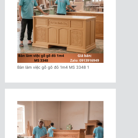
Bàn làm việc gỗ gõ đỏ 1m4 MS 3348 1