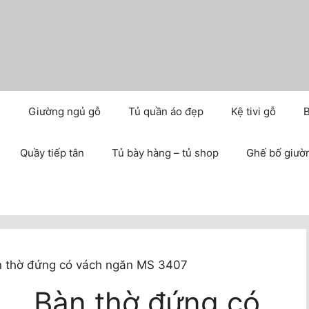
m
Giường ngủ gỗ
Tủ quần áo đẹp
Kệ tivi gỗ
B
Quầy tiếp tân
Tủ bày hàng – tủ shop
Ghế bố giườ
n thờ đứng có vách ngăn MS 3407
Bàn thờ đứng có