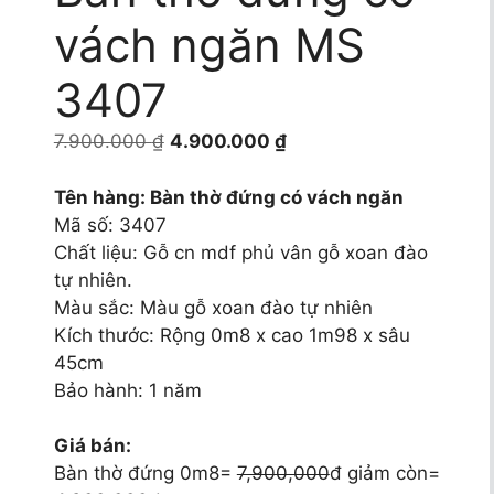
vách ngăn MS
3407
Giá
Giá
7.900.000
₫
4.900.000
₫
gốc
hiện
là:
tại
Tên hàng: Bàn thờ đứng có vách ngăn
7.900.000 ₫.
là:
Mã số: 3407
4.900.000 ₫.
Chất liệu: Gỗ cn mdf phủ vân gỗ xoan đào
tự nhiên.
Màu sắc: Màu gỗ xoan đào tự nhiên
Kích thước: Rộng 0m8 x cao 1m98 x sâu
45cm
Bảo hành: 1 năm
Giá bán:
Bàn thờ đứng 0m8=
7,900,000
đ giảm còn=