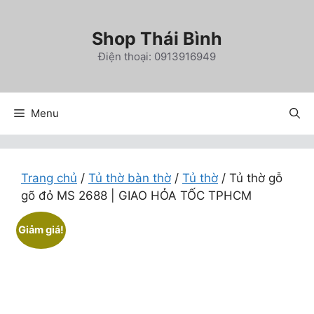
Chuyển
đến
Shop Thái Bình
nội
Điện thoại: 0913916949
dung
Menu
Trang chủ
/
Tủ thờ bàn thờ
/
Tủ thờ
/ Tủ thờ gỗ
gõ đỏ MS 2688 | GIAO HỎA TỐC TPHCM
Giảm giá!