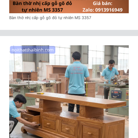
Bàn thờ nhị cấp gỗ gõ đỏ tự nhiên MS 3357