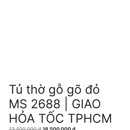
Tủ thờ gỗ gõ đỏ
MS 2688 | GIAO
HỎA TỐC TPHCM
Giá
Giá
23.500.000
₫
18.500.000
₫