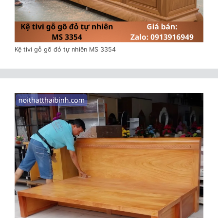
Kệ tivi gỗ gõ đỏ tự nhiên MS 3354