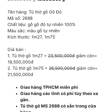
gốc
hiện
là:
tại
Tên hàng: Tủ thờ gỗ Gõ Đỏ
23.500.000 ₫.
là:
Mã số: 2688
18.500.000 ₫.
Chất liệu: gỗ gõ đỏ tự nhiên 100%
Màu sắc: màu gỗ tự nhiên
Kích thước: 1m27, 1m75
Giá bán :
1. Tủ thờ gỗ 1m27 =
23,500,000đ
giảm còn=
18,500,000đ
2. Tủ thờ gỗ 1m75 =
26,500,000đ
giảm còn=
21,500,000đ
Giao hàng TPHCM miễn phí
Giao hàng các tỉnh có phí tùy theo xa
gần.
Tủ thờ gỗ MS 2688 có sẵn trong cửa