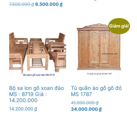
Giá
Giá
7.500.000
₫
6.500.000
₫
gốc
hiện
là:
tại
7.500.000 ₫.
là:
Giảm giá!
6.500.000 ₫.
Bộ sa lon gỗ xoan đào
Tủ quần áo gỗ gõ đỏ
MS : 8719 Giá :
MS 1787
14.200.000
Giá
41.000.000
₫
14.200.000
₫
gốc
Giá
34.000.000
₫
là:
hiện
41.000.000 ₫.
tại
là:
34.000.000 ₫.