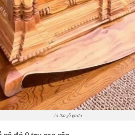
Tủ thờ gỗ gõ đỏ
ỗ gõ đỏ 9 trụ cao cấp