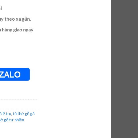
í
ùy theo xa gần.
a hàng giao ngay
ỏ 9 trụ
,
tủ thờ gỗ gõ
hờ gỗ tự nhiên