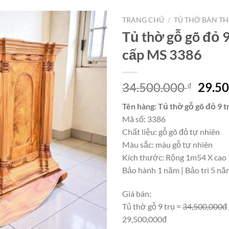
TRANG CHỦ
/
TỦ THỜ BÀN T
Tủ thờ gỗ gõ đỏ 9
cấp MS 3386
Giá
34.500.000
29.5
₫
gốc
Tên hàng: Tủ thờ gỗ gõ đỏ 9 t
là:
Mã số: 3386
34.50
Chất liệu: gỗ gõ đỏ tự nhiên
Màu sắc: màu gỗ tự nhiên
Kích thước: Rộng 1m54 X cao
Bảo hành 1 năm | Bảo trì 5 nă
Giá bán:
Tủ thờ gỗ 9 trụ =
34,500,000đ
29,500,000đ