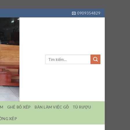
0909354829
Tìm
kiếm:
EM
GHẾ BỐ XẾP
BÀN LÀM VIỆC GỖ
TỦ RƯỢU
ƯỜNG XẾP