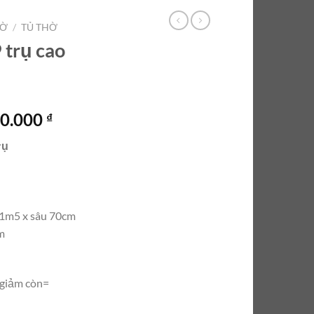
HỜ
/
TỦ THỜ
 trụ cao
Giá
00.000
₫
hiện
rụ
tại
0.000 ₫.
là:
29.500.000 ₫.
 1m5 x sâu 70cm
m
giảm còn=