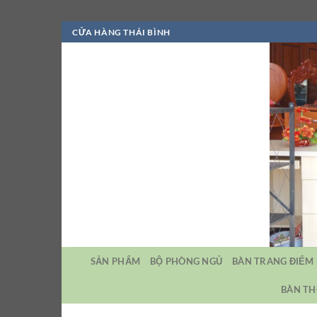
Bỏ
CỬA HÀNG THÁI BÌNH
qua
nội
dung
SẢN PHẨM
BỘ PHÒNG NGỦ
BÀN TRANG ĐIỂM
BÀN TH