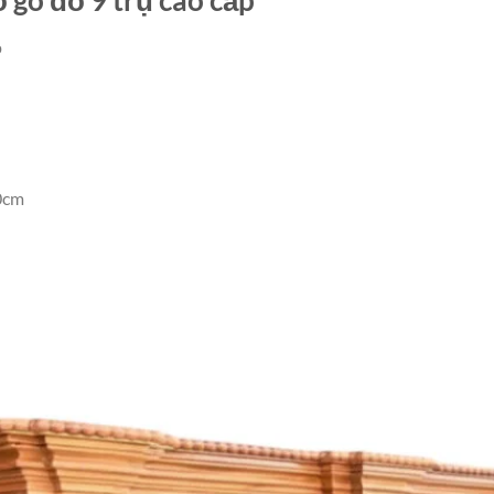
p
0cm