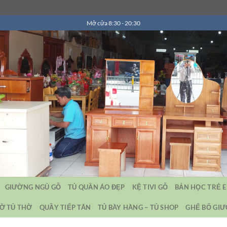
Mở cửa 8:30 - 20:30
GIƯỜNG NGỦ GỖ
TỦ QUẦN ÁO ĐẸP
KỆ TIVI GỖ
BẢN HỌC TRẺ 
Ờ TỦ THỜ
QUẦY TIẾP TÂN
TỦ BÀY HÀNG – TỦ SHOP
GHẾ BỐ GI