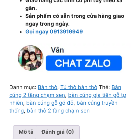
Giao hàng các tỉnh có phí tùy theo xa
gần.
Sản phẩm có sẵn trong cửa hàng giao
ngay trong ngày.
Gọi ngay 0913916949
Danh mục:
Bàn thờ
,
Tủ thờ bàn thờ
Thẻ:
Bàn
cúng 2 tầng chạm sen
,
bàn cúng gia tiên gỗ tự
nhiên
,
bàn cúng gỗ gõ đỏ
,
bàn cúng truyền
thống
,
bàn thờ 2 tầng chạm sen
Mô tả
Đánh giá (0)