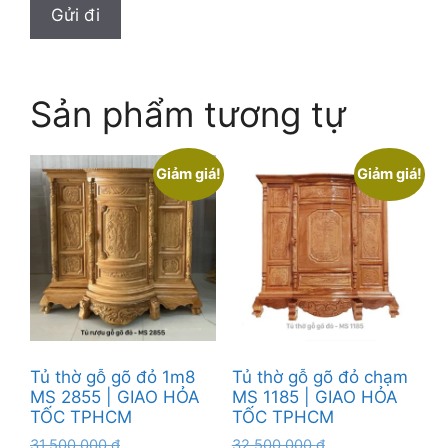
Sản phẩm tương tự
Giảm giá!
Giảm giá!
Tủ thờ gỗ gõ đỏ 1m8
Tủ thờ gỗ gõ đỏ chạm
MS 2855 | GIAO HỎA
MS 1185 | GIAO HỎA
TỐC TPHCM
TỐC TPHCM
Giá
Giá
31.500.000
₫
32.500.000
₫