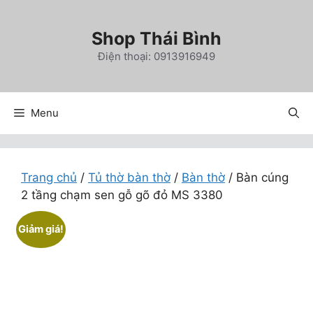
Chuyển
đến
Shop Thái Bình
nội
Điện thoại: 0913916949
dung
Menu
Trang chủ
/
Tủ thờ bàn thờ
/
Bàn thờ
/ Bàn cúng
2 tầng chạm sen gỗ gõ đỏ MS 3380
Giảm giá!