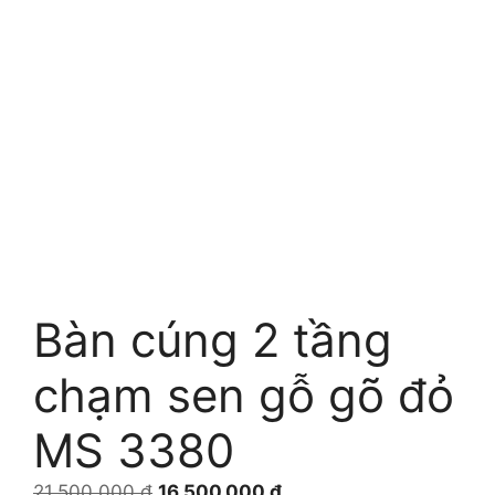
Bàn cúng 2 tầng
chạm sen gỗ gõ đỏ
MS 3380
Giá
Giá
21.500.000
₫
16.500.000
₫