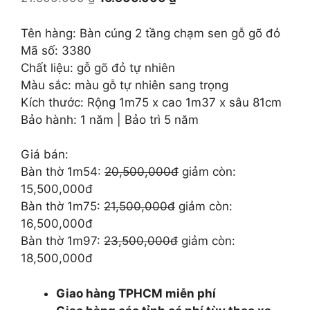
gốc
hiện
là:
tại
Tên hàng: Bàn cúng 2 tầng chạm sen gỗ gõ đỏ
21.500.000 ₫.
là:
Mã số: 3380
16.500.000 ₫.
Chất liệu: gỗ gõ đỏ tự nhiên
Màu sắc: màu gỗ tự nhiên sang trọng
Kích thước: Rộng 1m75 x cao 1m37 x sâu 81cm
Bảo hành: 1 năm | Bảo trì 5 năm
Giá bán:
Bàn thờ 1m54:
20,500,000đ
giảm còn:
15,500,000đ
Bàn thờ 1m75:
21,500,000đ
giảm còn:
16,500,000đ
Bàn thờ 1m97:
23,500,000đ
giảm còn:
18,500,000đ
Giao hàng TPHCM miễn phí