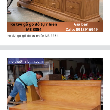
Kệ tivi gỗ gõ đỏ tự nhiên MS 3354