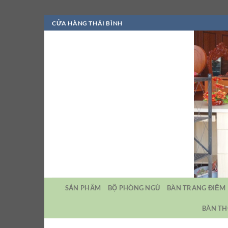
Bỏ
CỬA HÀNG THÁI BÌNH
qua
nội
dung
SẢN PHẨM
BỘ PHÒNG NGỦ
BÀN TRANG ĐIỂM
BÀN TH