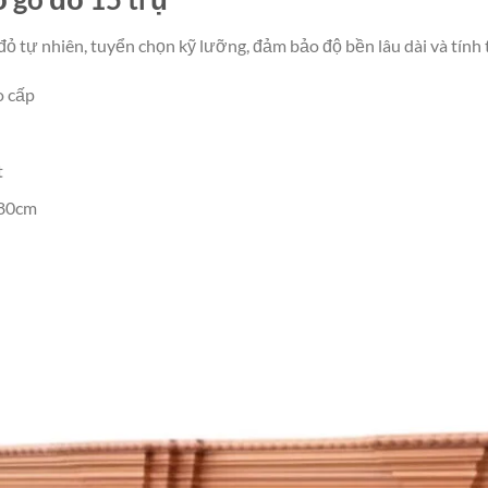
ỏ tự nhiên, tuyển chọn kỹ lưỡng, đảm bảo độ bền lâu dài và tính 
o cấp
t
 80cm