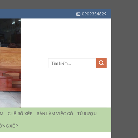
0909354829
Tìm
kiếm:
EM
GHẾ BỐ XẾP
BÀN LÀM VIỆC GỖ
TỦ RƯỢU
ƯỜNG XẾP