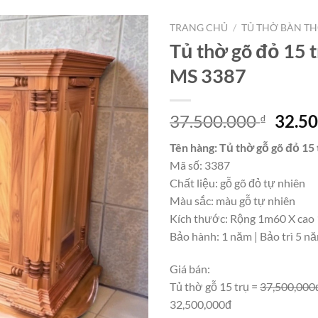
TRANG CHỦ
/
TỦ THỜ BÀN T
Tủ thờ gõ đỏ 15 t
MS 3387
Giá
37.500.000
32.5
₫
gốc
Tên hàng: Tủ thờ gỗ gõ đỏ 15 
là:
Mã số: 3387
37.50
Chất liệu: gỗ gõ đỏ tự nhiên
Màu sắc: màu gỗ tự nhiên
Kích thước: Rộng 1m60 X cao
Bảo hành: 1 năm | Bảo trì 5 n
Giá bán:
Tủ thờ gỗ 15 trụ =
37,500,000
32,500,000đ