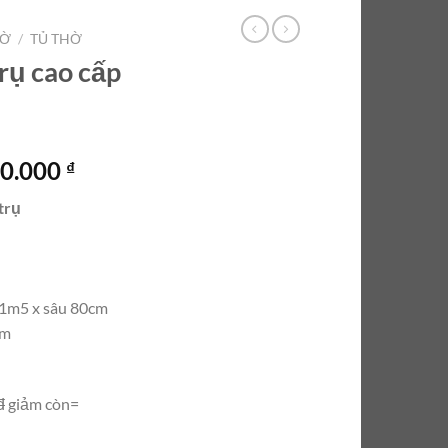
HỜ
/
TỦ THỜ
rụ cao cấp
Giá
00.000
₫
hiện
trụ
tại
0.000 ₫.
là:
32.500.000 ₫.
 1m5 x sâu 80cm
ăm
đ
giảm còn=