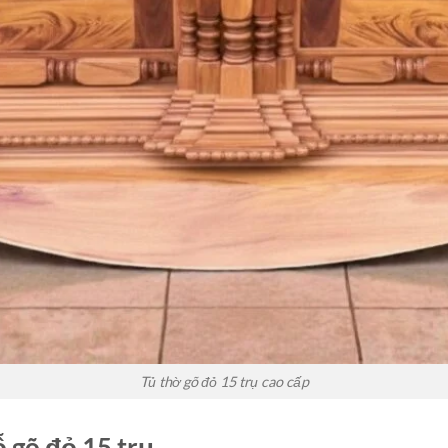
Tủ thờ gõ đỏ 15 trụ cao cấp
ỗ gõ đỏ 15 trụ