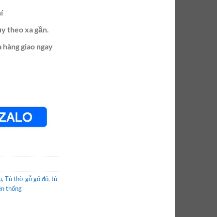
í
ùy theo xa gần.
a hàng giao ngay
ụ
,
Tủ thờ gỗ gõ đỏ
,
tủ
ền thống