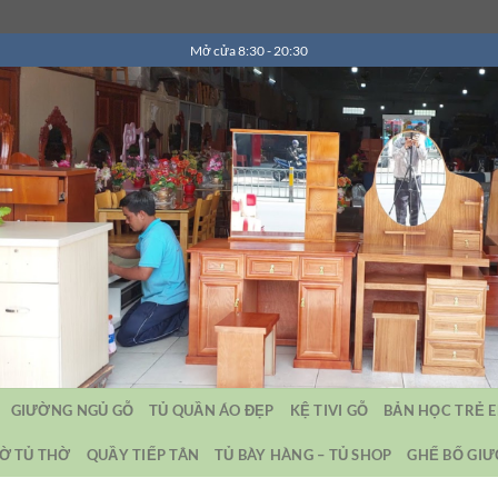
Mở cửa 8:30 - 20:30
GIƯỜNG NGỦ GỖ
TỦ QUẦN ÁO ĐẸP
KỆ TIVI GỖ
BẢN HỌC TRẺ 
Ờ TỦ THỜ
QUẦY TIẾP TÂN
TỦ BÀY HÀNG – TỦ SHOP
GHẾ BỐ GI