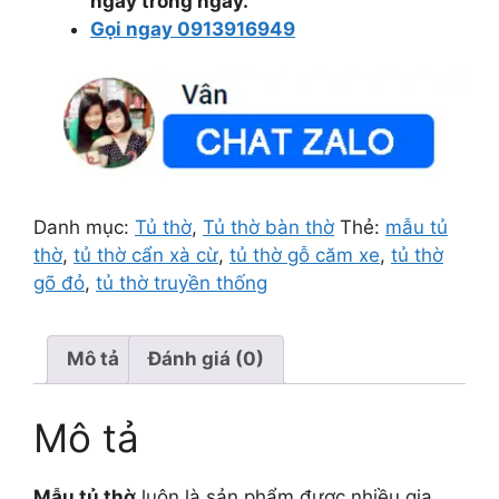
ngay trong ngày.
Gọi ngay 0913916949
Danh mục:
Tủ thờ
,
Tủ thờ bàn thờ
Thẻ:
mẫu tủ
thờ
,
tủ thờ cẩn xà cừ
,
tủ thờ gỗ căm xe
,
tủ thờ
gõ đỏ
,
tủ thờ truyền thống
Mô tả
Đánh giá (0)
Mô tả
Mẫu tủ thờ
luôn là sản phẩm được nhiều gia