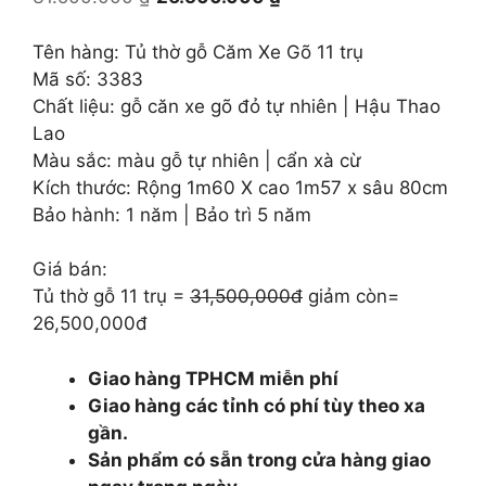
gốc
hiện
là:
tại
Tên hàng: Tủ thờ gỗ Căm Xe Gõ 11 trụ
31.500.000 ₫.
là:
Mã số: 3383
26.500.000 ₫.
Chất liệu: gỗ căn xe gõ đỏ tự nhiên | Hậu Thao
Lao
Màu sắc: màu gỗ tự nhiên | cẩn xà cừ
Kích thước: Rộng 1m60 X cao 1m57 x sâu 80cm
Bảo hành: 1 năm | Bảo trì 5 năm
Giá bán:
Tủ thờ gỗ 11 trụ =
31,500,000đ
giảm còn=
26,500,000đ
Giao hàng TPHCM miễn phí
Giao hàng các tỉnh có phí tùy theo xa
gần.
Sản phẩm có sẵn trong cửa hàng giao