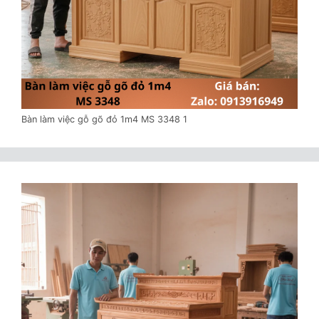
Bàn làm việc gỗ gõ đỏ 1m4 MS 3348 1