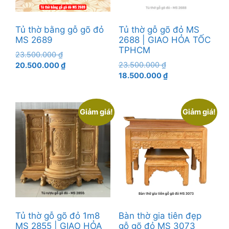
Tủ thờ bằng gỗ gõ đỏ
Tủ thờ gỗ gõ đỏ MS
MS 2689
2688 | GIAO HỎA TỐC
TPHCM
Giá
23.500.000
₫
Giá
gốc
Giá
23.500.000
₫
20.500.000
₫
gốc
Giá
là:
hiện
18.500.000
₫
là:
hiện
23.500.000 ₫.
tại
23.500.000 ₫.
tại
là:
là:
20.500.000 ₫.
Giảm giá!
Giảm giá!
18.500.000 ₫.
Tủ thờ gỗ gõ đỏ 1m8
Bàn thờ gia tiên đẹp
MS 2855 | GIAO HỎA
gỗ gõ đỏ MS 3073