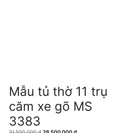
Mẫu tủ thờ 11 trụ
căm xe gõ MS
3383
Giá
Giá
31.500.000
₫
26.500.000
₫