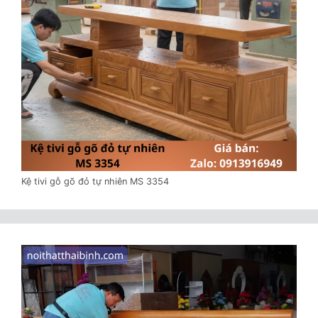
Kệ tivi gỗ gõ đỏ tự nhiên MS 3354