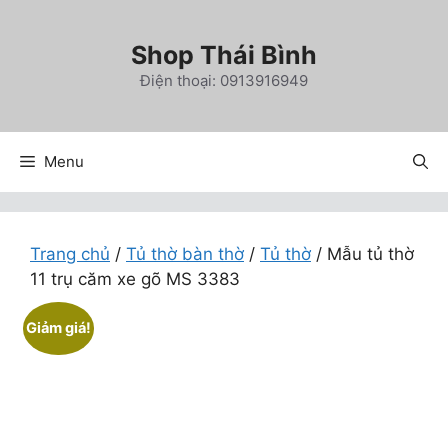
Chuyển
đến
Shop Thái Bình
nội
Điện thoại: 0913916949
dung
Menu
Trang chủ
/
Tủ thờ bàn thờ
/
Tủ thờ
/ Mẫu tủ thờ
11 trụ căm xe gõ MS 3383
Giảm giá!