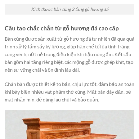
Kích thước bàn cúng 2 tầng gỗ hương đá
Cấu tạo chắc chắn từ gỗ hương đá cao cấp
Bàn cúng được sản xuất từ gỗ hương đá tự nhiên đã qua quá
trình xử lý tẩm sấy kỹ lưỡng, giúp hạn chế tối đa tình trạng
cong vênh, nứt nẻ trong điều kiện khí hậu nóng ẩm. Kết cấu
bàn gồm hai tầng riêng biệt, các mộng gỗ được ghép khít, tạo
nên sự vững chãi và ổn định lâu dài.
Chân bàn được thiết kế to bản, chịu lực tốt, đảm bảo an toàn
khi bày biện nhiều vật phẩm thờ cúng. Mặt bàn dày dặn, bề
mặt nhẵn mịn, dễ dàng lau chùi và bảo quản.