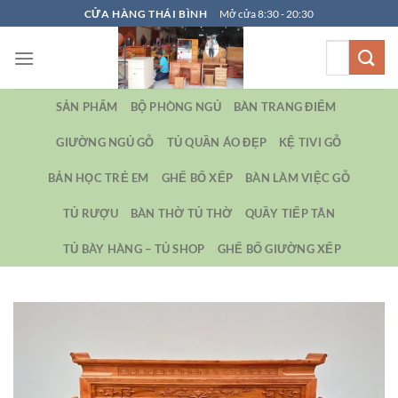
Bỏ
CỬA HÀNG THÁI BÌNH
Mở cửa 8:30 - 20:30
qua
Tìm
nội
kiếm:
dung
SẢN PHẨM
BỘ PHÒNG NGỦ
BÀN TRANG ĐIỂM
GIƯỜNG NGỦ GỖ
TỦ QUẦN ÁO ĐẸP
KỆ TIVI GỖ
BẢN HỌC TRẺ EM
GHẾ BỐ XẾP
BÀN LÀM VIỆC GỖ
TỦ RƯỢU
BÀN THỜ TỦ THỜ
QUẦY TIẾP TÂN
TỦ BÀY HÀNG – TỦ SHOP
GHẾ BỐ GIƯỜNG XẾP