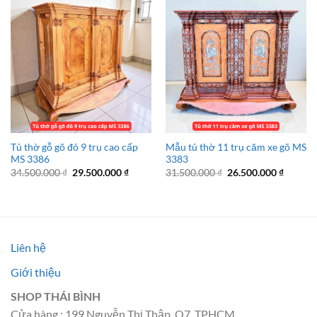
Tủ thờ gỗ gõ đỏ 9 trụ cao cấp
Mẫu tủ thờ 11 trụ căm xe gõ MS
MS 3386
3383
Giá
Giá
Giá
Giá
34.500.000
₫
29.500.000
₫
31.500.000
₫
26.500.000
₫
gốc
hiện
gốc
hiện
là:
tại
là:
tại
34.500.000 ₫.
là:
31.500.000 ₫.
là:
29.500.000 ₫.
26.500.
Liên hệ
Giới thiệu
SHOP THÁI BÌNH
Cửa hàng : 199 Nguyễn Thị Thập, Q7, TPHCM.