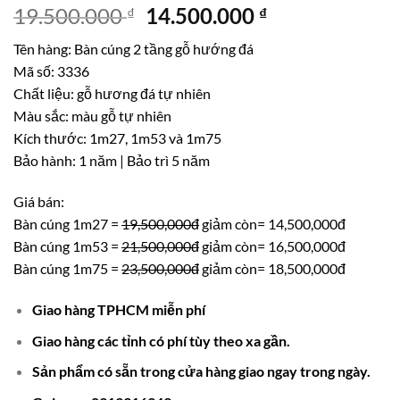
Giá
Giá
19.500.000
14.500.000
₫
₫
gốc
hiện
Tên hàng: Bàn cúng 2 tầng gỗ hướng đá
là:
tại
Mã số: 3336
19.500.000 ₫.
là:
Chất liệu: gỗ hương đá tự nhiên
14.500.000 ₫.
Màu sắc: màu gỗ tự nhiên
Kích thước: 1m27, 1m53 và 1m75
Bảo hành: 1 năm | Bảo trì 5 năm
Giá bán:
Bàn cúng 1m27 =
19,500,000đ
giảm còn= 14,500,000đ
Bàn cúng 1m53 =
21,500,000đ
giảm còn= 16,500,000đ
Bàn cúng 1m75 =
23,500,000đ
giảm còn= 18,500,000đ
Giao hàng TPHCM miễn phí
Giao hàng các tỉnh có phí tùy theo xa gần.
Sản phẩm có sẵn trong cửa hàng giao ngay trong ngày.