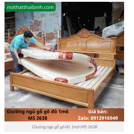
Giường ngủ gỗ gõ đỏ 1m6 MS 2638