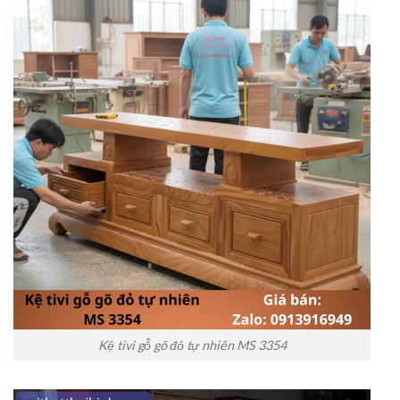
Kệ tivi gỗ gõ đỏ tự nhiên MS 3354