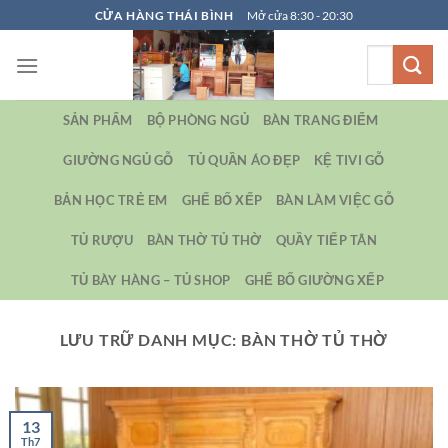
Bỏ
CỬA HÀNG THÁI BÌNH
Mở cửa 8:30 - 20:30
qua
Tìm
nội
kiếm:
dung
SẢN PHẨM
BỘ PHÒNG NGỦ
BÀN TRANG ĐIỂM
GIƯỜNG NGỦ GỖ
TỦ QUẦN ÁO ĐẸP
KỆ TIVI GỖ
BẢN HỌC TRẺ EM
GHẾ BỐ XẾP
BÀN LÀM VIỆC GỖ
TỦ RƯỢU
BÀN THỜ TỦ THỜ
QUẦY TIẾP TÂN
TỦ BÀY HÀNG – TỦ SHOP
GHẾ BỐ GIƯỜNG XẾP
LƯU TRỮ DANH MỤC:
BÀN THỜ TỦ THỜ
13
Th7