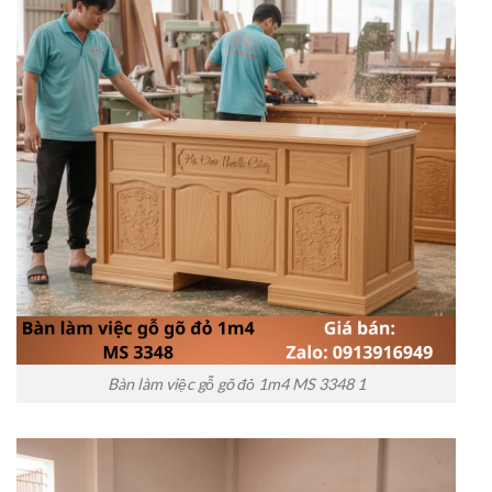
Bàn làm việc gỗ gõ đỏ 1m4 MS 3348 1