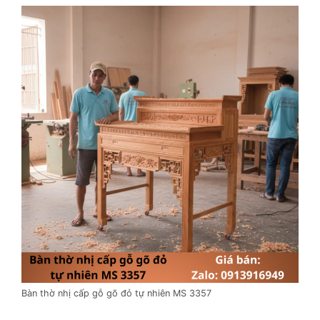
Bàn thờ nhị cấp gỗ gõ đỏ tự nhiên MS 3357