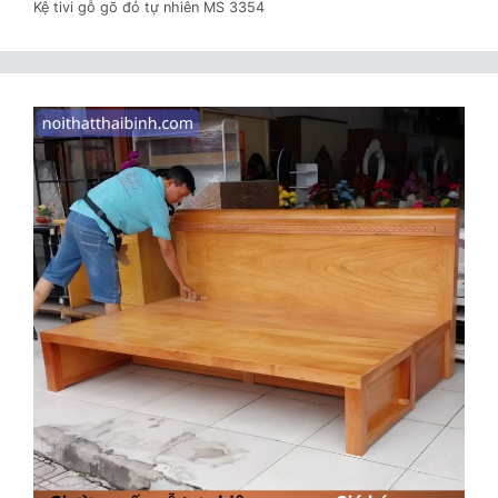
Kệ tivi gỗ gõ đỏ tự nhiên MS 3354