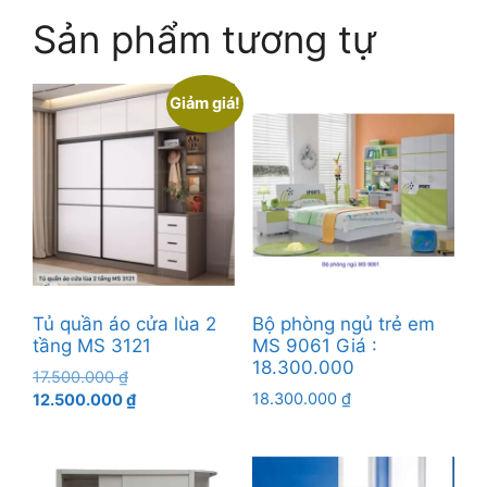
Sản phẩm tương tự
Giảm giá!
Tủ quần áo cửa lùa 2
Bộ phòng ngủ trẻ em
tầng MS 3121
MS 9061 Giá :
18.300.000
Giá
17.500.000
₫
gốc
Giá
18.300.000
₫
12.500.000
₫
là:
hiện
17.500.000 ₫.
tại
là: