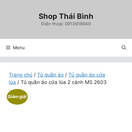
Chuyển
đến
Shop Thái Bình
nội
Điện thoại: 0913916949
dung
Menu
Trang chủ
/
Tủ quần áo
/
Tủ quần áo cửa
lùa
/ Tủ quần áo cửa lùa 2 cánh MS 2603
Giảm giá!