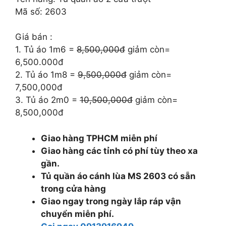
8.500.000 ₫.
là:
Mã số: 2603
6.500.000 ₫.
Giá bán :
1. Tủ áo 1m6 =
8,500,000đ
giảm còn=
6,500.000đ
2. Tủ áo 1m8 =
9,500,000đ
giảm còn=
7,500,000đ
3. Tủ áo 2m0 =
10,500,000đ
giảm còn=
8,500,000đ
Giao hàng TPHCM miễn phí
Giao hàng các tỉnh có phí tùy theo xa
gần.
Tủ quần áo cánh lùa MS 2603 có sẵn
trong cửa hàng
Giao ngay trong ngày lắp ráp vận
chuyển miễn phí.