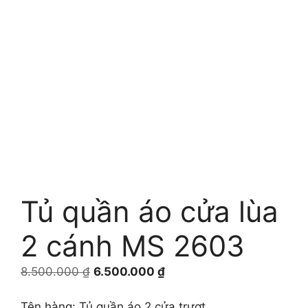
Tủ quần áo cửa lùa
2 cánh MS 2603
Giá
Giá
8.500.000
₫
6.500.000
₫
gốc
hiện
là:
tại
Tên hàng: Tủ quần áo 2 cửa trượt