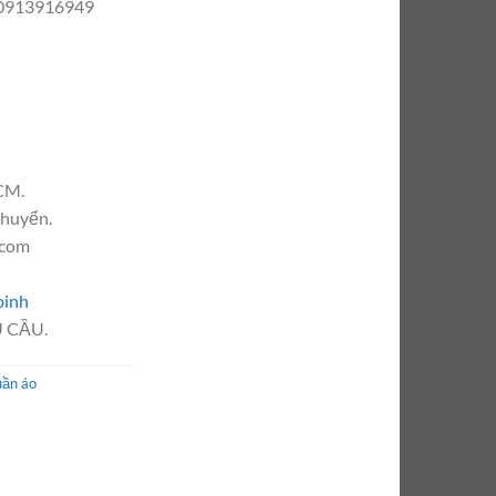
– 0913916949
CM.
chuyển.
.com
binh
 CẦU.
uần áo