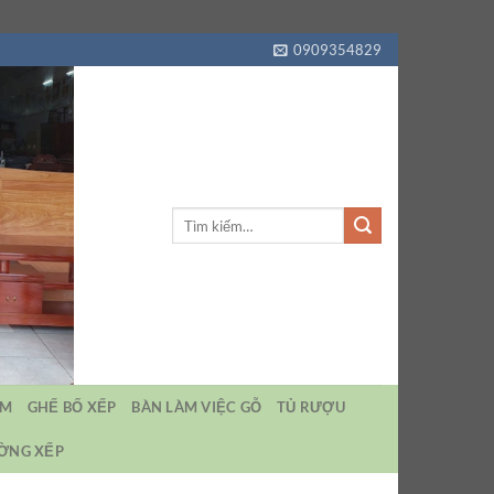
0909354829
Tìm
kiếm:
EM
GHẾ BỐ XẾP
BÀN LÀM VIỆC GỖ
TỦ RƯỢU
ƯỜNG XẾP