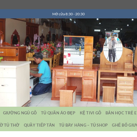
Mở cửa 8:30 - 20:30
GIƯỜNG NGỦ GỖ
TỦ QUẦN ÁO ĐẸP
KỆ TIVI GỖ
BẢN HỌC TRẺ 
Ờ TỦ THỜ
QUẦY TIẾP TÂN
TỦ BÀY HÀNG – TỦ SHOP
GHẾ BỐ GI