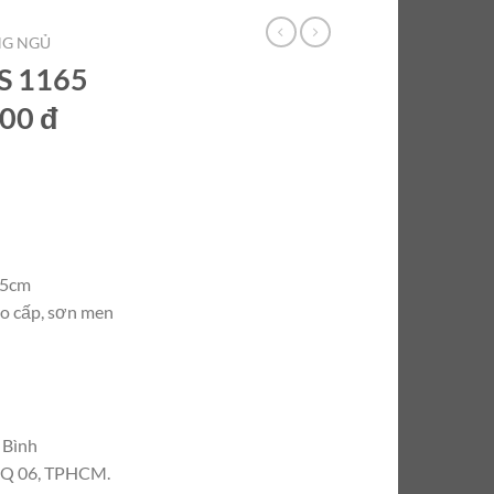
NG NGỦ
S 1165
000 đ
55cm
ao cấp, sơn men
 Bình
, Q 06, TPHCM.