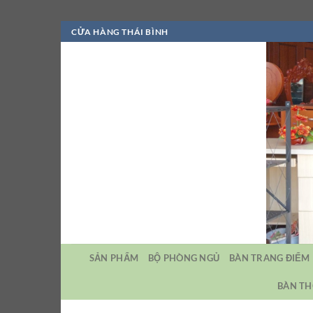
Bỏ
CỬA HÀNG THÁI BÌNH
qua
nội
dung
SẢN PHẨM
BỘ PHÒNG NGỦ
BÀN TRANG ĐIỂM
BÀN TH