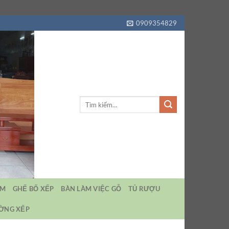
0909354829
Tìm
kiếm:
EM
GHẾ BỐ XẾP
BÀN LÀM VIỆC GỖ
TỦ RƯỢU
ƯỜNG XẾP