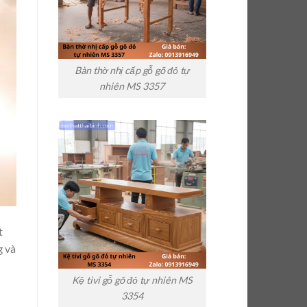
Bàn thờ nhị cấp gỗ gõ đỏ tự
nhiên MS 3357
t
g và
Kệ tivi gỗ gõ đỏ tự nhiên MS
3354