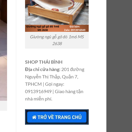
Giường ngủ gỗ gõ đỏ 1m6 MS
2638
SHOP THÁI BÌNH
Địa chỉ cửa hàng:
201 đường
Nguyễn Thị Thập, Quận 7,
TPHCM | Gọi ngay:
0913916949 | Giao hàng tận
nhà miễn phí.