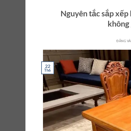
Nguyên tắc sắp xếp 
không 
ĐĂNG V
22
Th6