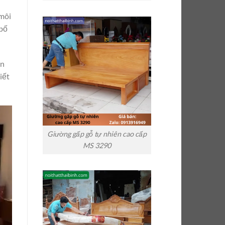
 môi
 bố
ọn
iết
Giường gấp gỗ tự nhiên cao cấp
MS 3290