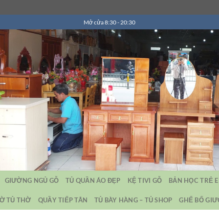
Mở cửa 8:30 - 20:30
GIƯỜNG NGỦ GỖ
TỦ QUẦN ÁO ĐẸP
KỆ TIVI GỖ
BẢN HỌC TRẺ 
Ờ TỦ THỜ
QUẦY TIẾP TÂN
TỦ BÀY HÀNG – TỦ SHOP
GHẾ BỐ GI