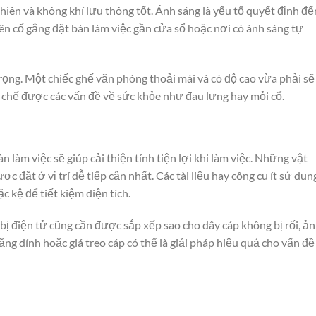
hiên và không khí lưu thông tốt. Ánh sáng là yếu tố quyết định đế
ên cố gắng đặt bàn làm việc gần cửa sổ hoặc nơi có ánh sáng tự
trọng. Một chiếc ghế văn phòng thoải mái và có độ cao vừa phải sẽ
n chế được các vấn đề về sức khỏe như đau lưng hay mỏi cổ.
àn làm việc sẽ giúp cải thiện tính tiện lợi khi làm việc. Những vật
ặt ở vị trí dễ tiếp cận nhất. Các tài liệu hay công cụ ít sử dụn
 kệ để tiết kiệm diện tích.
 bị điện tử cũng cần được sắp xếp sao cho dây cáp không bị rối, ả
g dính hoặc giá treo cáp có thể là giải pháp hiệu quả cho vấn đề