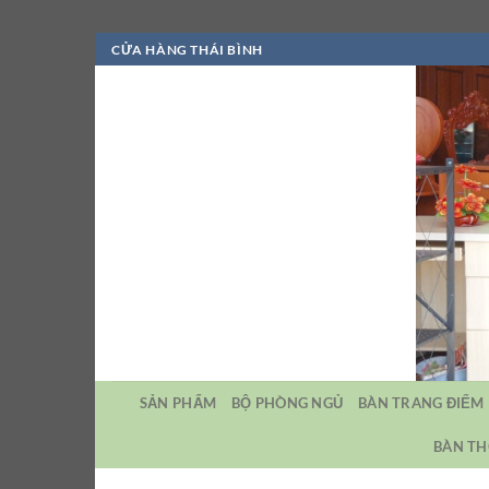
Bỏ
CỬA HÀNG THÁI BÌNH
qua
nội
dung
SẢN PHẨM
BỘ PHÒNG NGỦ
BÀN TRANG ĐIỂM
BÀN TH