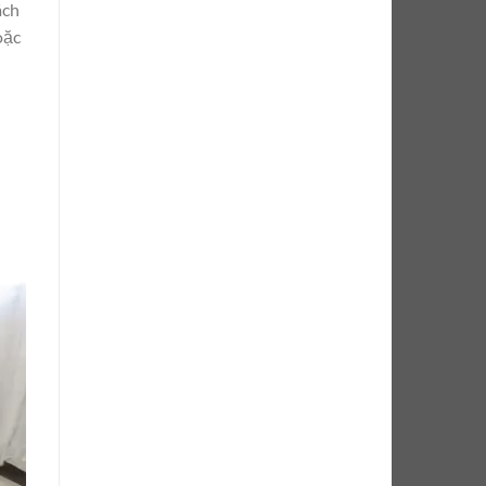
ách
oặc