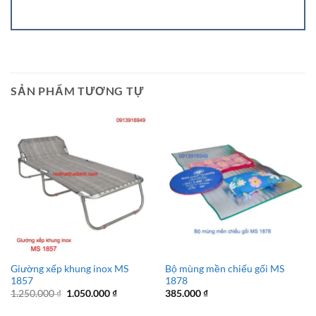
SẢN PHẨM TƯƠNG TỰ
Giường xếp khung inox MS
Bộ mùng mền chiếu gối MS
1857
1878
Giá
Giá
1.250.000
₫
1.050.000
₫
385.000
₫
gốc
hiện
là:
tại