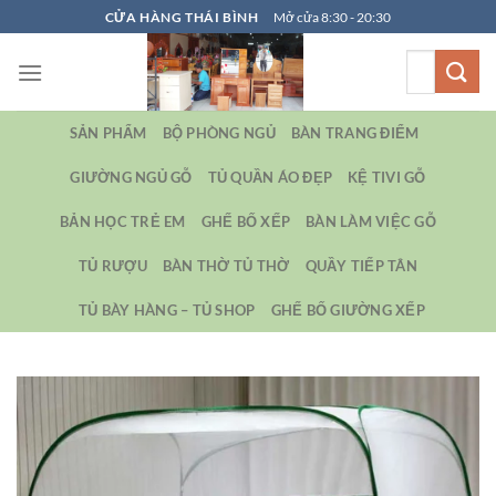
Bỏ
CỬA HÀNG THÁI BÌNH
Mở cửa 8:30 - 20:30
qua
Tìm
nội
kiếm:
dung
SẢN PHẨM
BỘ PHÒNG NGỦ
BÀN TRANG ĐIỂM
GIƯỜNG NGỦ GỖ
TỦ QUẦN ÁO ĐẸP
KỆ TIVI GỖ
BẢN HỌC TRẺ EM
GHẾ BỐ XẾP
BÀN LÀM VIỆC GỖ
TỦ RƯỢU
BÀN THỜ TỦ THỜ
QUẦY TIẾP TÂN
TỦ BÀY HÀNG – TỦ SHOP
GHẾ BỐ GIƯỜNG XẾP