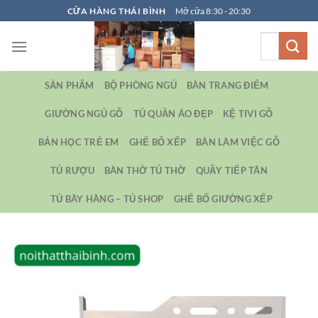
Bỏ
CỬA HÀNG THÁI BÌNH
Mở cửa 8:30 - 20:30
qua
Tìm
nội
kiếm:
dung
SẢN PHẨM
BỘ PHÒNG NGỦ
BÀN TRANG ĐIỂM
GIƯỜNG NGỦ GỖ
TỦ QUẦN ÁO ĐẸP
KỆ TIVI GỖ
BẢN HỌC TRẺ EM
GHẾ BỐ XẾP
BÀN LÀM VIỆC GỖ
TỦ RƯỢU
BÀN THỜ TỦ THỜ
QUẦY TIẾP TÂN
TỦ BÀY HÀNG – TỦ SHOP
GHẾ BỐ GIƯỜNG XẾP