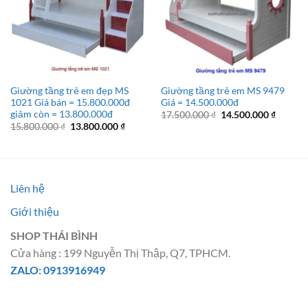
Giường tầng trẻ em đẹp MS
Giường tầng trẻ em MS 9479
1021 Giá bán = 15.800.000đ
Giá = 14.500.000đ
giảm còn = 13.800.000đ
Giá
Giá
17.500.000
₫
14.500.000
₫
gốc
hiện
Giá
Giá
15.800.000
₫
13.800.000
₫
là:
tại
gốc
hiện
17.500.000 ₫.
là:
là:
tại
14.500.
15.800.000 ₫.
là:
13.800.000 ₫.
Liên hệ
Giới thiệu
SHOP THÁI BÌNH
Cửa hàng : 199 Nguyễn Thị Thập, Q7, TPHCM.
ZALO: 0913916949