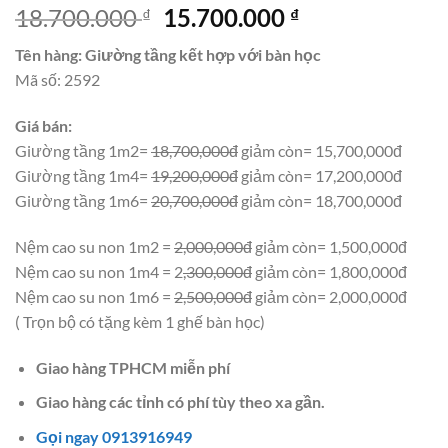
Giá
Giá
18.700.000
15.700.000
₫
₫
gốc
hiện
Tên hàng: Giường tầng kết hợp với bàn học
là:
tại
Mã số: 2592
18.700.000 ₫.
là:
15.700.000 ₫.
Giá bán:
Giường tầng 1m2=
18,700,000đ
giảm còn= 15,700,000đ
Giường tầng 1m4=
19,200,000đ
giảm còn= 17,200,000đ
Giường tầng 1m6=
20,700,000đ
giảm còn= 18,700,000đ
Nệm cao su non 1m2 =
2,000,000đ
giảm còn= 1,500,000đ
Nệm cao su non 1m4 = 2
,300,000đ
giảm còn= 1,800,000đ
Nệm cao su non 1m6 =
2,500,000đ
giảm còn= 2,000,000đ
( Trọn bộ có tặng kèm 1 ghế bàn học)
Giao hàng TPHCM miễn phí
Giao hàng các tỉnh có phí tùy theo xa gần.
Gọi ngay 0913916949