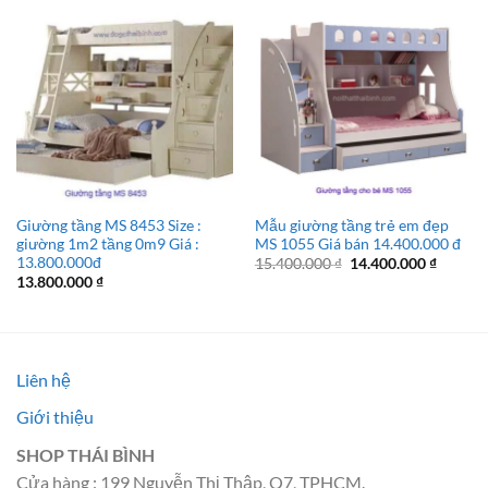
Giường tầng MS 8453 Size :
Mẫu giường tầng trẻ em đẹp
giường 1m2 tầng 0m9 Giá :
MS 1055 Giá bán 14.400.000 đ
13.800.000đ
Giá
Giá
15.400.000
₫
14.400.000
₫
gốc
hiện
13.800.000
₫
là:
tại
15.400.000 ₫.
là:
14.400.
Liên hệ
Giới thiệu
SHOP THÁI BÌNH
Cửa hàng : 199 Nguyễn Thị Thập, Q7, TPHCM.