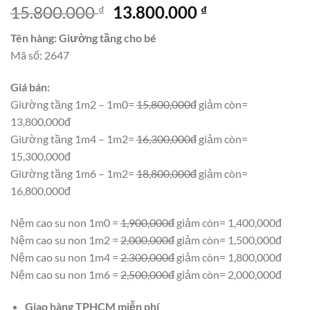
Giá
Giá
15.800.000
13.800.000
₫
₫
gốc
hiện
Tên hàng: Giường tầng cho bé
là:
tại
Mã số: 2647
15.800.000 ₫.
là:
13.800.000 ₫.
Giá bán:
Giường tầng 1m2 – 1m0=
15,800,000đ
giảm còn=
13,800,000đ
Giường tầng 1m4 – 1m2=
16,300,000đ
giảm còn=
15,300,000đ
Giường tầng 1m6 – 1m2=
18,800,000đ
giảm còn=
16,800,000đ
Nệm cao su non 1m0 =
1,900,000đ
giảm còn= 1,400,000đ
Nệm cao su non 1m2 =
2,000,000đ
giảm còn= 1,500,000đ
Nệm cao su non 1m4 =
2.300,000đ
giảm còn= 1,800,000đ
Nệm cao su non 1m6 =
2,500,000đ
giảm còn= 2,000,000đ
Giao hàng TPHCM miễn phí