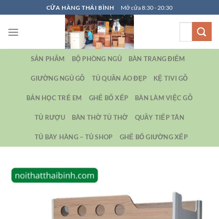
Bỏ
CỬA HÀNG THÁI BÌNH
Mở cửa 8:30 - 20:30
qua
Tìm
nội
kiếm:
dung
SẢN PHẨM
BỘ PHÒNG NGỦ
BÀN TRANG ĐIỂM
GIƯỜNG NGỦ GỖ
TỦ QUẦN ÁO ĐẸP
KỆ TIVI GỖ
BẢN HỌC TRẺ EM
GHẾ BỐ XẾP
BÀN LÀM VIỆC GỖ
TỦ RƯỢU
BÀN THỜ TỦ THỜ
QUẦY TIẾP TÂN
TỦ BÀY HÀNG – TỦ SHOP
GHẾ BỐ GIƯỜNG XẾP