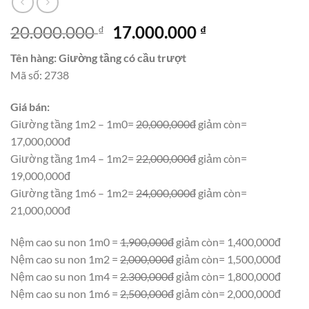
Giá
Giá
20.000.000
17.000.000
₫
₫
gốc
hiện
Tên hàng: Giường tầng có cầu trượt
là:
tại
Mã số: 2738
20.000.000 ₫.
là:
17.000.000 ₫.
Giá bán:
Giường tầng 1m2 – 1m0=
20,000,000đ
giảm còn=
17,000,000đ
Giường tầng 1m4 – 1m2=
22,000,000đ
giảm còn=
19,000,000đ
Giường tầng 1m6 – 1m2=
24,000,000đ
giảm còn=
21,000,000đ
Nệm cao su non 1m0 =
1,900,000đ
giảm còn= 1,400,000đ
Nệm cao su non 1m2 =
2,000,000đ
giảm còn= 1,500,000đ
Nệm cao su non 1m4 =
2.300,000đ
giảm còn= 1,800,000đ
Nệm cao su non 1m6 =
2,500,000đ
giảm còn= 2,000,000đ