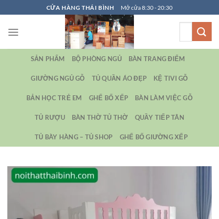
Bỏ
CỬA HÀNG THÁI BÌNH
Mở cửa 8:30 - 20:30
qua
Tìm
nội
kiếm:
dung
SẢN PHẨM
BỘ PHÒNG NGỦ
BÀN TRANG ĐIỂM
GIƯỜNG NGỦ GỖ
TỦ QUẦN ÁO ĐẸP
KỆ TIVI GỖ
BẢN HỌC TRẺ EM
GHẾ BỐ XẾP
BÀN LÀM VIỆC GỖ
TỦ RƯỢU
BÀN THỜ TỦ THỜ
QUẦY TIẾP TÂN
TỦ BÀY HÀNG – TỦ SHOP
GHẾ BỐ GIƯỜNG XẾP