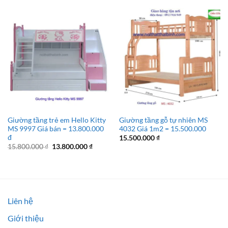
Giường tầng trẻ em Hello Kitty
Giường tầng gỗ tự nhiên MS
MS 9997 Giá bán = 13.800.000
4032 Giá 1m2 = 15.500.000
đ
15.500.000
₫
Giá
Giá
15.800.000
₫
13.800.000
₫
gốc
hiện
là:
tại
15.800.000 ₫.
là:
13.800.000 ₫.
Liên hệ
Giới thiệu